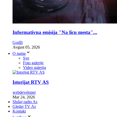
Informativna emisija "Na licu mesta"...
Godži
Avgust 05, 2026
O nama
Sve
Foto galerije
Video galerija
Istorijat RTV AS
webdeveloper
Mar 24, 2026
Slušaj radio As
Gledaj TV As
Kontakt