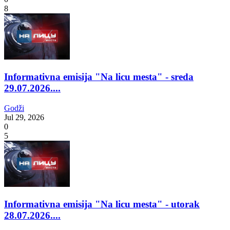
8
Informativna emisija "Na licu mesta" - sreda
29.07.2026....
Godži
Jul 29, 2026
0
5
Informativna emisija "Na licu mesta" - utorak
28.07.2026....