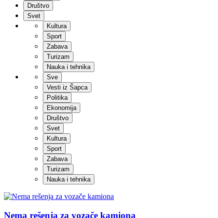
Društvo
Svet
Kultura
Sport
Zabava
Turizam
Nauka i tehnika
Sve
Vesti iz Šapca
Politika
Ekonomija
Društvo
Svet
Kultura
Sport
Zabava
Turizam
Nauka i tehnika
Nema rešenja za vozače kamiona