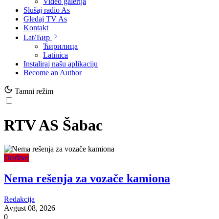
Video galerija
Slušaj radio As
Gledaj TV As
Kontakt
Lat/Ћир
Ћирилица
Latinica
Instaliraj našu aplikaciju
Become an Author
Tamni režim
RTV AS Šabac
Društvo
Nema rešenja za vozače kamiona
Redakcija
Avgust 08, 2026
0