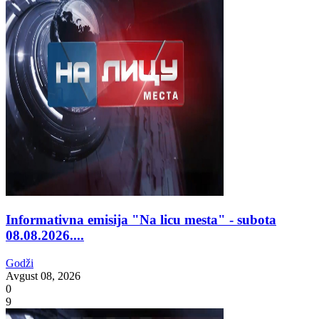
Informativna emisija "Na licu mesta" - subota
08.08.2026....
Godži
Avgust 08, 2026
0
9