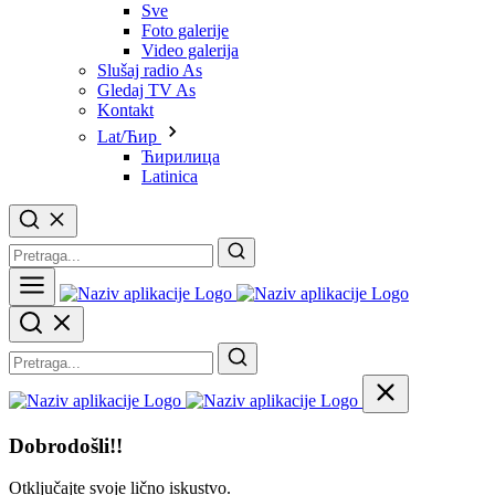
Sve
Foto galerije
Video galerija
Slušaj radio As
Gledaj TV As
Kontakt
Lat/Ћир
Ћирилица
Latinica
Dobrodošli!!
Otključajte svoje lično iskustvo.