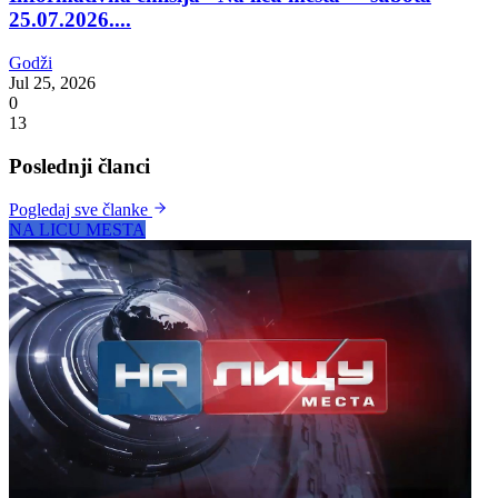
25.07.2026....
Godži
Jul 25, 2026
0
13
Poslednji članci
Pogledaj sve članke
NA LICU MESTA