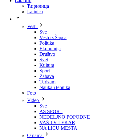
Lat/Ћир
Ћирилица
Latinica
Vesti
Sve
Vesti iz Šapca
Politika
Ekonomija
Društvo
Svet
Kultura
Sport
Zabava
Turizam
Nauka i tehnika
Foto
Video
Sve
AS SPORT
NEDELJNO POPODNE
VAŠ TV LEKAR
NA LICU MESTA
O nama