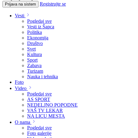
Registrujte se
Prijava na sistem
Vesti
Pogledaj sve
Vesti iz Šapca
Politika
Ekonomija
Društvo
Svet
Kultura
Sport
Zabava
Turizam
Nauka i tehnika
Foto
Video
Pogledaj sve
AS SPORT
NEDELJNO POPODNE
VAŠ TV LEKAR
NA LICU MESTA
O nama
Pogledaj sve
Foto galerije