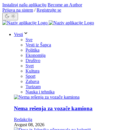
Instaliraj našu aplikaciju
Become an Author
Prijava na sistem
/
Registrujte se
Vesti
Sve
Vesti iz Šapca
Politika
Ekonomija
Društvo
Svet
Kultura
Sport
Zabava
Turizam
Nauka i tehnika
Nema rešenja za vozače kamiona
Redakcija
Avgust 08, 2026