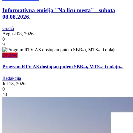
Informativna emisija "Na licu mesta" - subota
08.08.2026.
Godži
Avgust 08, 2026
0
9
Društvo
Program RTV AS dostupan putem SBB-a, MTS-a i onlajn...
Redakcija
Jul 18, 2026
0
43