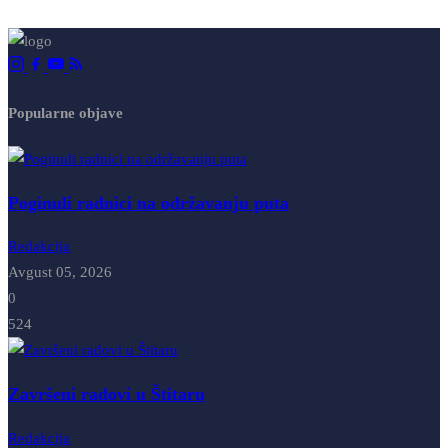
Popularne objave
Poginuli radnici na održavanju puta
Redakcija
Avgust 05, 2026
0
524
Završeni radovi u Štitaru
Redakcija