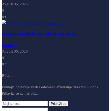
Avgust 06, 2026
0
89
Oprez pri odlasku sa bebama na more
Redakcija
Avgust 06, 2026
0
87
Bilten
Primajte najnovije vesti i odabrana ažuriranja direktno u inbox.
Prijavite se na naš bilten.
Pridruži se