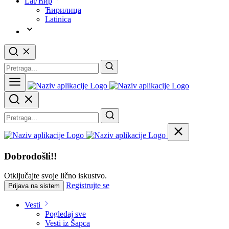
Lat/Ћир
Ћирилица
Latinica
Dobrodošli!!
Otključajte svoje lično iskustvo.
Registrujte se
Prijava na sistem
Vesti
Pogledaj sve
Vesti iz Šapca