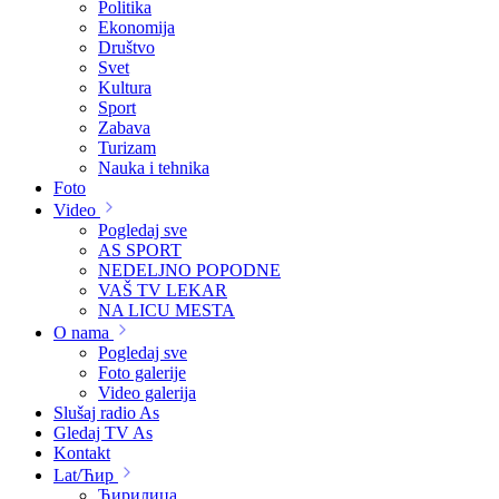
Politika
Ekonomija
Društvo
Svet
Kultura
Sport
Zabava
Turizam
Nauka i tehnika
Foto
Video
Pogledaj sve
AS SPORT
NEDELJNO POPODNE
VAŠ TV LEKAR
NA LICU MESTA
O nama
Pogledaj sve
Foto galerije
Video galerija
Slušaj radio As
Gledaj TV As
Kontakt
Lat/Ћир
Ћирилица