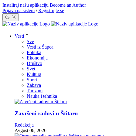
Instaliraj našu aplikaciju
Become an Author
Prijava na sistem
/
Registrujte se
Vesti
Sve
Vesti iz Šapca
Politika
Ekonomija
Društvo
Svet
Kultura
Sport
Zabava
Turizam
Nauka i tehnika
Završeni radovi u Štitaru
Redakcija
Avgust 06, 2026