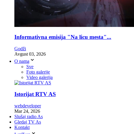
Informativna emisija "Na licu mesta"...
Godži
Avgust 03, 2026
O nama
Sve
Foto galerije
Video galerija
Istorijat RTV AS
webdeveloper
Mar 24, 2026
Slušaj radio As
Gledaj TV As
Kontakt