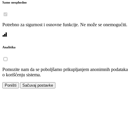
Samo neophodno
Potrebno za sigurnost i osnovne funkcije. Ne može se onemogućiti.
Analitika
Pomozite nam da se poboljšamo prikupljanjem anonimnih podataka
o korišćenju sistema.
Poništi
Sačuvaj postavke