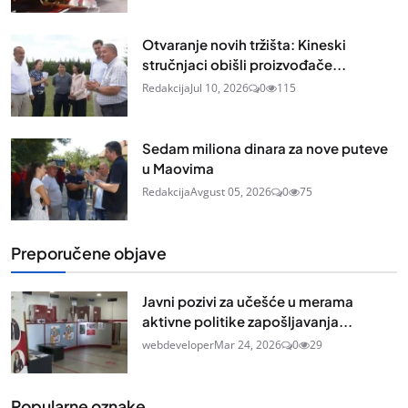
Otvaranje novih tržišta: Kineski
stručnjaci obišli proizvođače...
Redakcija
Jul 10, 2026
0
115
Sedam miliona dinara za nove puteve
u Maovima
Redakcija
Avgust 05, 2026
0
75
Preporučene objave
Javni pozivi za učešće u merama
aktivne politike zapošljavanja...
webdeveloper
Mar 24, 2026
0
29
Popularne oznake