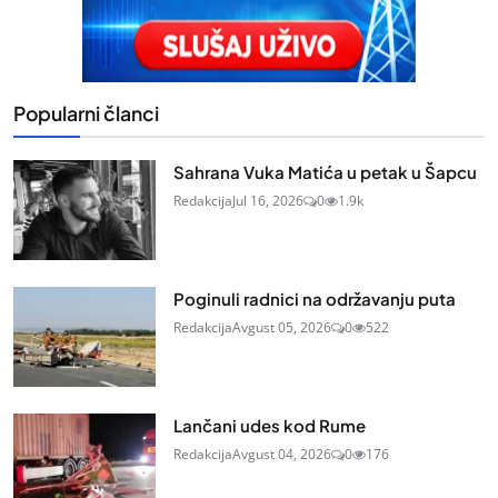
Popularni članci
Sahrana Vuka Matića u petak u Šapcu
Redakcija
Jul 16, 2026
0
1.9k
Poginuli radnici na održavanju puta
Redakcija
Avgust 05, 2026
0
522
Lančani udes kod Rume
Redakcija
Avgust 04, 2026
0
176