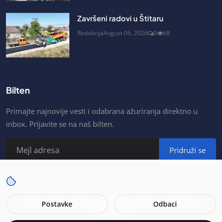
Završeni radovi u Štitaru
Redakcija
Avgust 06, 2026
0
68
Bilten
Primajte najnovije vesti i odabrana ažuriranja direktno u
inbox. Prijavite se na naš bilten.
Pridruži se
© 2026. Portal As Šabac. All rights reserved. Developer by
Postavke
Odbaci
MojSajt.net.