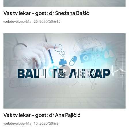
Vas tv lekar - gost: dr Snežana Bašić
webdeveloper
Mar 26, 2026
0
15
Vaš tv lekar - gost: dr Ana Pajičić
webdeveloper
Mar 10, 2026
0
8