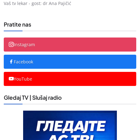
Vaš tv lekar - gost: dr Ana Pajičić
Pratite nas
Instagram
Facebook
YouTube
Gledaj TV | Slušaj radio