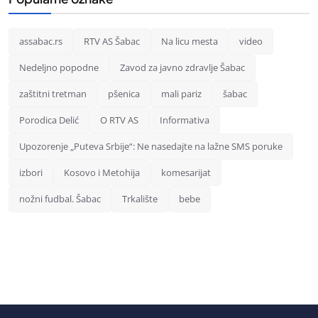
assabac.rs
RTV AS Šabac
Na licu mesta
video
Nedeljno popodne
Zavod za javno zdravlje Šabac
zaštitni tretman
pšenica
mali pariz
šabac
Porodica Delić
O RTV AS
Informativa
Upozorenje „Puteva Srbije“: Ne nasedajte na lažne SMS poruke
izbori
Kosovo i Metohija
komesarijat
nožni fudbal. Šabac
Trkalište
bebe