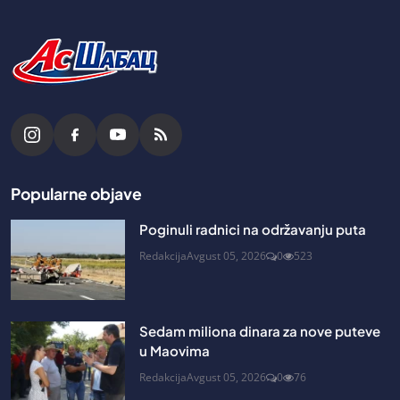
Popularne objave
Poginuli radnici na održavanju puta
Redakcija
Avgust 05, 2026
0
523
Sedam miliona dinara za nove puteve
u Maovima
Redakcija
Avgust 05, 2026
0
76