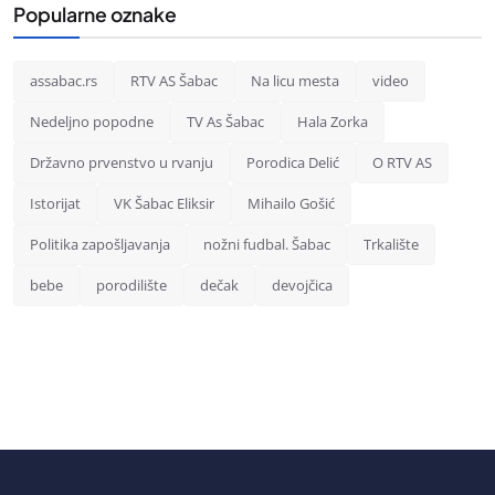
Popularne oznake
assabac.rs
RTV AS Šabac
Na licu mesta
video
Nedeljno popodne
TV As Šabac
Hala Zorka
Državno prvenstvo u rvanju
Porodica Delić
O RTV AS
Istorijat
VK Šabac Eliksir
Mihailo Gošić
Politika zapošljavanja
nožni fudbal. Šabac
Trkalište
bebe
porodilište
dečak
devojčica