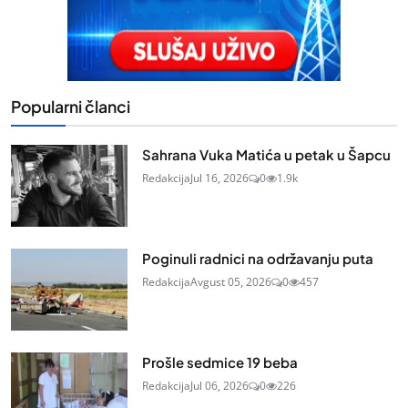
Popularni članci
Sahrana Vuka Matića u petak u Šapcu
Redakcija
Jul 16, 2026
0
1.9k
Poginuli radnici na održavanju puta
Redakcija
Avgust 05, 2026
0
457
Prošle sedmice 19 beba
Redakcija
Jul 06, 2026
0
226