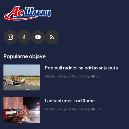
Popularne objave
Poginuli radnici na održavanju puta
Redakcija
Avgust 05, 2026
0
457
Lančani udes kod Rume
Redakcija
Avgust 04, 2026
0
169