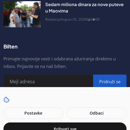
Sedam miliona dinara za nove puteve
u Maovima
Redakcija
Avgust 05, 2026
0
58
Bilten
Primajte najnovije vesti i odabrana ažuriranja direktno u
inbox. Prijavite se na naš bilten.
Pridruži se
© 2026. Portal As Šabac. All rights reserved. Developer by
Postavke
Odbaci
MojSajt.net.
Prihvati sve
Uslovi za korisnike
Politika privatnosti
Impressum