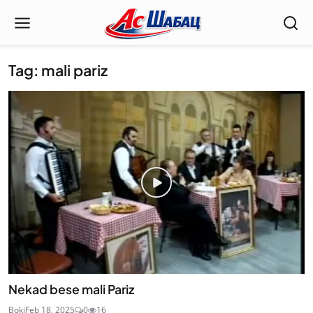
Tag: mali pariz
Nekad bese mali Pariz
Boki
Feb 18, 2025
0
16