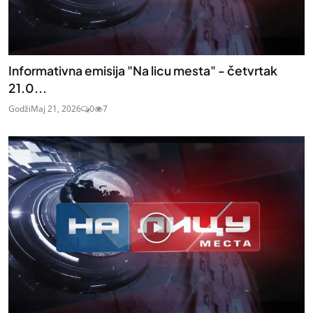
Informativna emisija "Na licu mesta" - četvrtak
21.0...
Godži
Maj 21, 2026
0
7