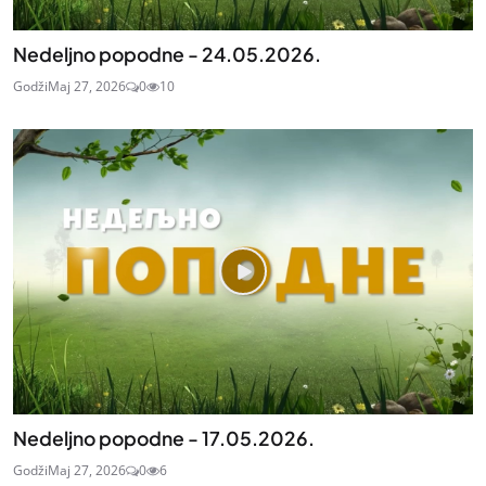
Nedeljno popodne - 24.05.2026.
Godži
Maj 27, 2026
0
10
Nedeljno popodne - 17.05.2026.
Godži
Maj 27, 2026
0
6