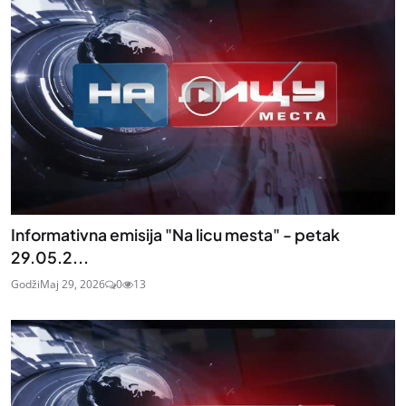
Informativna emisija "Na licu mesta" - petak
29.05.2...
Godži
Maj 29, 2026
0
13