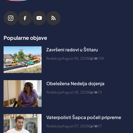
Popularne objave
Završeni radovi u Štitaru
Redakcija
Avgust 06, 2026
0
109
Obeležena Nedelja dojenja
Redakcija
Avgust 08, 2026
0
73
Vaterpolisti Šapca počeli pripreme
Redakcija
Avgust 07, 2026
0
67