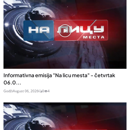
Informativna emisija "Na licu mesta" - četvrtak
06.0...
Godži
Avgust 06, 2026
0
4