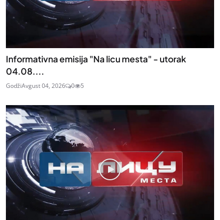
Informativna emisija "Na licu mesta" - utorak
04.08....
Godži
Avgust 04, 2026
0
5