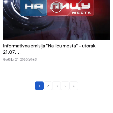
Informativna emisija "Na licu mesta" - utorak
21.07....
Godži
Jul 21, 2026
0
3
›
»
1
2
3