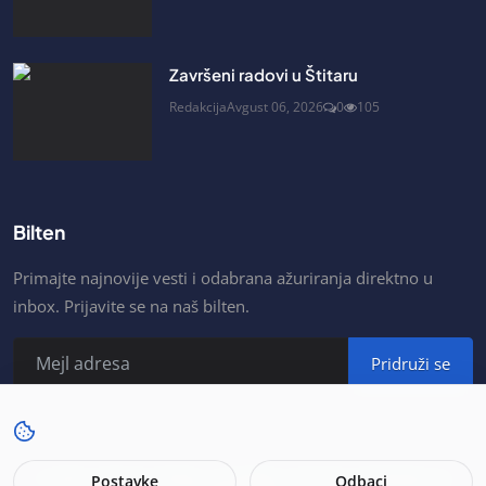
Završeni radovi u Štitaru
Redakcija
Avgust 06, 2026
0
105
Bilten
Primajte najnovije vesti i odabrana ažuriranja direktno u
inbox. Prijavite se na naš bilten.
Pridruži se
© 2026. Portal As Šabac. All rights reserved. Developer by
Postavke
Odbaci