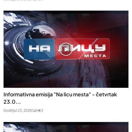
Informativna emisija "Na licu mesta" - četvrtak
23.0...
Godži
Jul 23, 2026
0
3