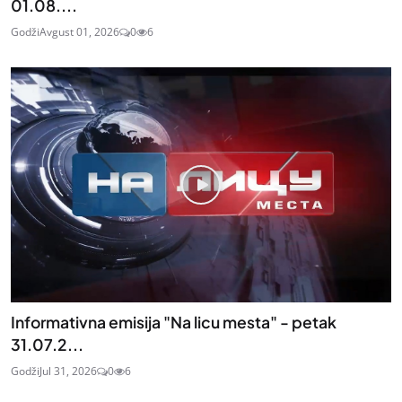
01.08....
Godži
Avgust 01, 2026
0
6
Informativna emisija "Na licu mesta" - petak
31.07.2...
Godži
Jul 31, 2026
0
6