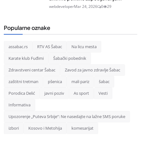
webdeveloper
Mar 24, 2026
0
29
Popularne oznake
assabac.rs
RTV AS Šabac
Na licu mesta
Karate klub Fuđimi
Šabački pobednik
Zdravstveni centar Šabac
Zavod za javno zdravlje Šabac
zaštitni tretman
pšenica
mali pariz
šabac
Porodica Delić
javni poziv
As sport
Vesti
Informativa
Upozorenje „Puteva Srbije“: Ne nasedajte na lažne SMS poruke
izbori
Kosovo i Metohija
komesarijat