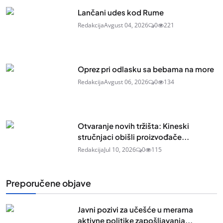
Lančani udes kod Rume
Redakcija
Avgust 04, 2026
0
221
Oprez pri odlasku sa bebama na more
Redakcija
Avgust 06, 2026
0
134
Otvaranje novih tržišta: Kineski
stručnjaci obišli proizvođače...
Redakcija
Jul 10, 2026
0
115
Preporučene objave
Javni pozivi za učešće u merama
aktivne politike zapošljavanja...