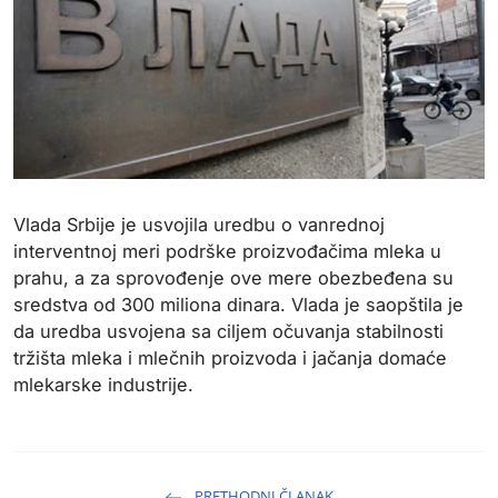
Vlada Srbije je usvojila uredbu o vanrednoj
interventnoj meri podrške proizvođačima mleka u
prahu, a za sprovođenje ove mere obezbeđena su
sredstva od 300 miliona dinara. Vlada je saopštila je
da uredba usvojena sa ciljem očuvanja stabilnosti
tržišta mleka i mlečnih proizvoda i jačanja domaće
mlekarske industrije.
PRETHODNI ČLANAK