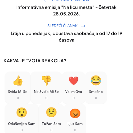
Informativna emisija "Na licu mesta" - četvrtak
28.05.2026.
SLEDEĆI ČLANAK
Litija u ponedeljak, obustava saobraćaja od 17 do 19
časova
KAKVA JE TVOJA REAKCIJA?
Sviđa Mi Se
Ne Sviđa Mi Se
Volim Ovo
Smešno
0
0
0
0
Oduševljen Sam
Tužan Sam
Ljut Sam
0
0
0