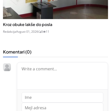
Kroz obuke lakše do posla
Redakcija
Avgust 01, 2026
0
11
Komentari (
0
)