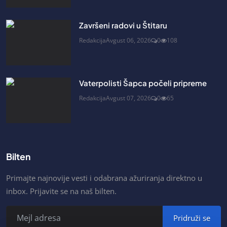
Završeni radovi u Štitaru
Redakcija
Avgust 06, 2026
0
108
Vaterpolisti Šapca počeli pripreme
Redakcija
Avgust 07, 2026
0
65
Bilten
Primajte najnovije vesti i odabrana ažuriranja direktno u
inbox. Prijavite se na naš bilten.
Pridruži se