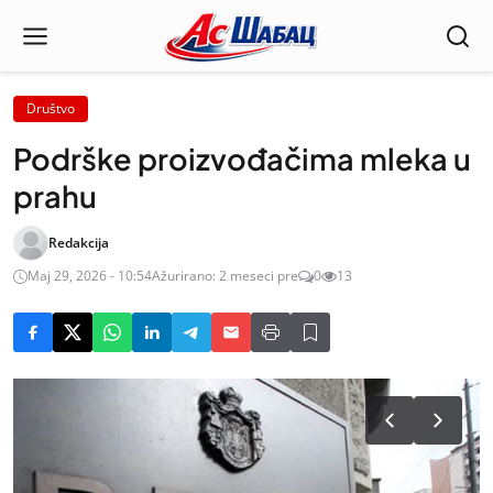
Društvo
Podrške proizvođačima mleka u
prahu
Redakcija
Maj 29, 2026 - 10:54
Ažurirano: 2 meseci pre
0
13