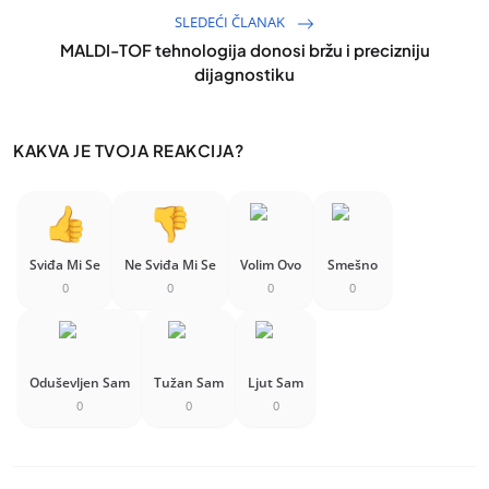
SLEDEĆI ČLANAK
MALDI-TOF tehnologija donosi bržu i precizniju
dijagnostiku
KAKVA JE TVOJA REAKCIJA?
Sviđa Mi Se
Ne Sviđa Mi Se
Volim Ovo
Smešno
0
0
0
0
Oduševljen Sam
Tužan Sam
Ljut Sam
0
0
0