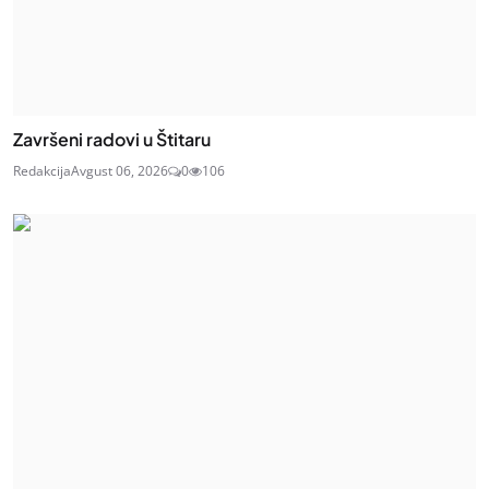
Završeni radovi u Štitaru
Redakcija
Avgust 06, 2026
0
106