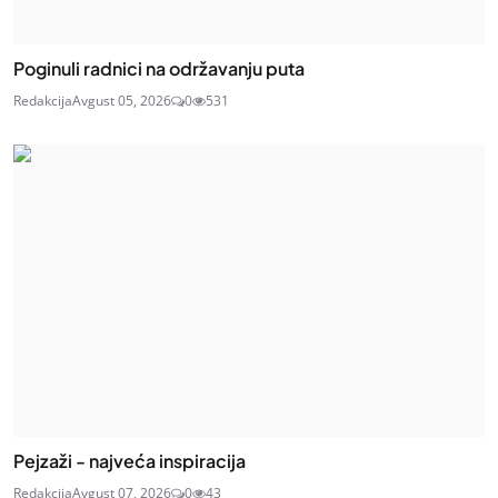
Poginuli radnici na održavanju puta
Redakcija
Avgust 05, 2026
0
531
Pejzaži - najveća inspiracija
Redakcija
Avgust 07, 2026
0
43