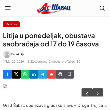
Društvo
Litija u ponedeljak, obustava
saobraćaja od 17 do 19 časova
Redakcija
Maj 29, 2026 - 13:22
Ažurirano: 2 meseci pre
0
180
Grad Šabac obeležava gradsku slavu – Druge Trojice u