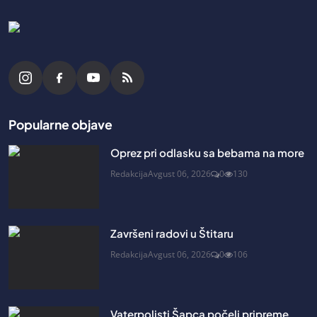
Popularne objave
Oprez pri odlasku sa bebama na more
Redakcija
Avgust 06, 2026
0
130
Završeni radovi u Štitaru
Redakcija
Avgust 06, 2026
0
106
Vaterpolisti Šapca počeli pripreme