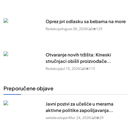
Oprez pri odlasku sa bebama na more
Redakcija
Avgust 06, 2026
0
129
Otvaranje novih tržišta: Kineski
stručnjaci obišli proizvođače...
Redakcija
Jul 10, 2026
0
115
Preporučene objave
Javni pozivi za učešće u merama
aktivne politike zapošljavanja...
webdeveloper
Mar 24, 2026
0
29