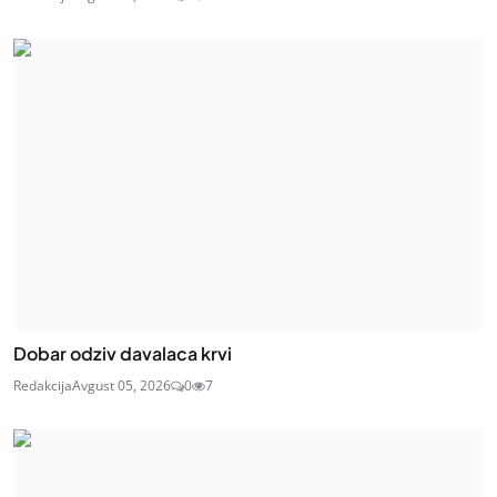
Dobar odziv davalaca krvi
Redakcija
Avgust 05, 2026
0
7