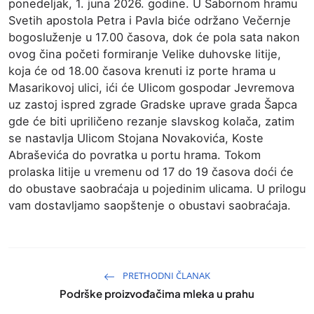
ponedeljak, 1. juna 2026. godine. U Sabornom hramu
Svetih apostola Petra i Pavla biće održano Večernje
bogosluženje u 17.00 časova, dok će pola sata nakon
ovog čina početi formiranje Velike duhovske litije,
koja će od 18.00 časova krenuti iz porte hrama u
Masarikovoj ulici, ići će Ulicom gospodar Jevremova
uz zastoj ispred zgrade Gradske uprave grada Šapca
gde će biti upriličeno rezanje slavskog kolača, zatim
se nastavlja Ulicom Stojana Novakovića, Koste
Abraševića do povratka u portu hrama. Tokom
prolaska litije u vremenu od 17 do 19 časova doći će
do obustave saobraćaja u pojedinim ulicama. U prilogu
vam dostavljamo saopštenje o obustavi saobraćaja.
PRETHODNI ČLANAK
Podrške proizvođačima mleka u prahu