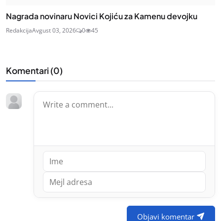
Nagrada novinaru Novici Kojiću za Kamenu devojku
Redakcija
Avgust 03, 2026
0
45
Komentari (
0
)
Objavi komentar