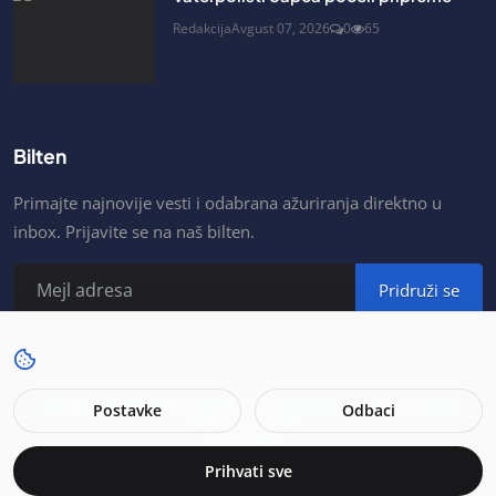
Redakcija
Avgust 07, 2026
0
65
Bilten
Primajte najnovije vesti i odabrana ažuriranja direktno u
inbox. Prijavite se na naš bilten.
Pridruži se
© 2026. Portal As Šabac. All rights reserved. Developer by
Postavke
Odbaci
MojSajt.net.
Prihvati sve
Uslovi za korisnike
Politika privatnosti
Impressum