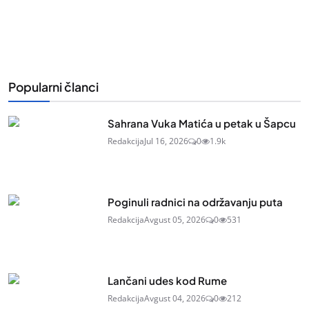
Popularni članci
Sahrana Vuka Matića u petak u Šapcu
Redakcija
Jul 16, 2026
0
1.9k
Poginuli radnici na održavanju puta
Redakcija
Avgust 05, 2026
0
531
Lančani udes kod Rume
Redakcija
Avgust 04, 2026
0
212