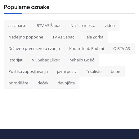
Popularne oznake
assabac.rs
RTV AS Šabac
Na licu mesta
video
Nedeljno popodne
TV As Šabac
Hala Zorka
Državno prvenstvo u rvanju
Karate klub Fuđimi
O RTV AS
Istorijat
VK Šabac Eliksir
Mihailo Gošić
Politika zapošljavanja
javni poziv
Trkalište
bebe
porodilište
dečak
devojčica