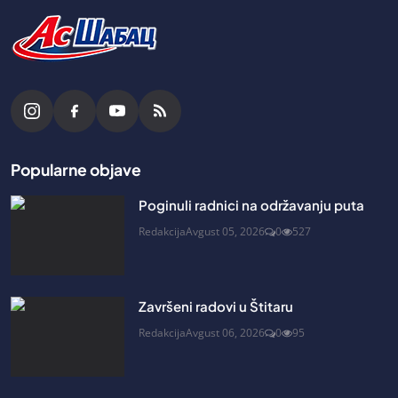
Popularne objave
Poginuli radnici na održavanju puta
Redakcija
Avgust 05, 2026
0
527
Završeni radovi u Štitaru
Redakcija
Avgust 06, 2026
0
95