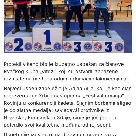
Protekli vikend bio je izuzetno uspešan za članove
Rvačkog kluba „Vitez“, koji su ostvarili zapažene
rezultate na međunarodnim i domaćim takmičenjima.
Najveći uspeh zabeležio je Arijan Alija, koji je kao član
reprezentacije Srbije nastupio na „Festivalu rvanja“ u
Rovinju u konkurenciji kadeta. Sjajnim borbama stigao
je do zlatne medalje, savladavši protivnike iz
Hrvatske, Francuske i Srbije, čime je još jednom
potvrdio svoj kvalitet na međunarodnoj sceni.
Uspeh nije izostao ni na državnom prvenstvu za