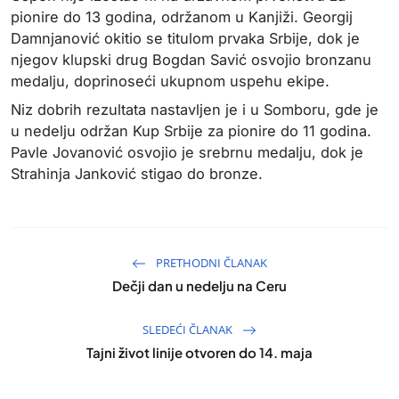
pionire do 13 godina, održanom u Kanjiži. Georgij
Damnjanović okitio se titulom prvaka Srbije, dok je
njegov klupski drug Bogdan Savić osvojio bronzanu
medalju, doprinoseći ukupnom uspehu ekipe.
Niz dobrih rezultata nastavljen je i u Somboru, gde je
u nedelju održan Kup Srbije za pionire do 11 godina.
Pavle Jovanović osvojio je srebrnu medalju, dok je
Strahinja Janković stigao do bronze.
PRETHODNI ČLANAK
Dečji dan u nedelju na Ceru
SLEDEĆI ČLANAK
Tajni život linije otvoren do 14. maja