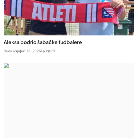
Aleksa bodrio šabačke fudbalere
Redakcija
Jun 18, 2026
0
98