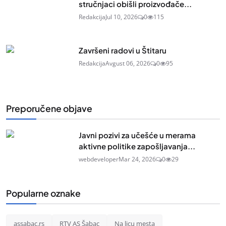
stručnjaci obišli proizvođače...
Redakcija
Jul 10, 2026
0
115
Završeni radovi u Štitaru
Redakcija
Avgust 06, 2026
0
95
Preporučene objave
Javni pozivi za učešće u merama
aktivne politike zapošljavanja...
webdeveloper
Mar 24, 2026
0
29
Popularne oznake
assabac.rs
RTV AS Šabac
Na licu mesta