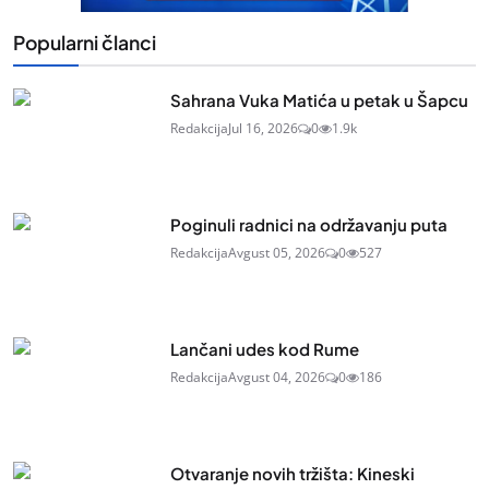
Popularni članci
Sahrana Vuka Matića u petak u Šapcu
Redakcija
Jul 16, 2026
0
1.9k
Poginuli radnici na održavanju puta
Redakcija
Avgust 05, 2026
0
527
Lančani udes kod Rume
Redakcija
Avgust 04, 2026
0
186
Otvaranje novih tržišta: Kineski