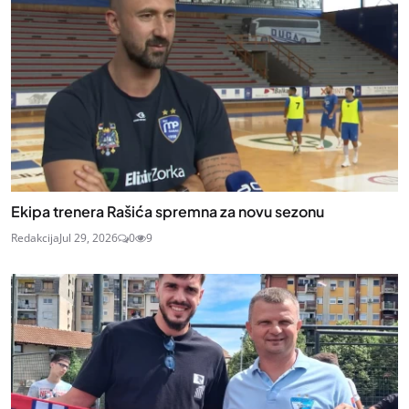
Ekipa trenera Rašića spremna za novu sezonu
Redakcija
Jul 29, 2026
0
9