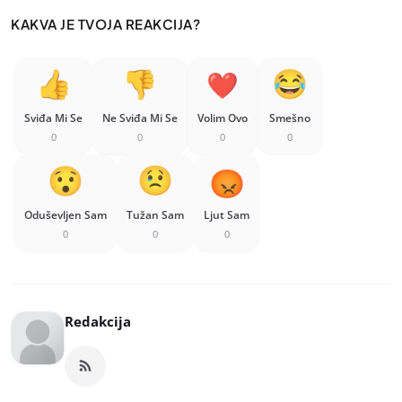
KAKVA JE TVOJA REAKCIJA?
Sviđa Mi Se
Ne Sviđa Mi Se
Volim Ovo
Smešno
0
0
0
0
Oduševljen Sam
Tužan Sam
Ljut Sam
0
0
0
Redakcija