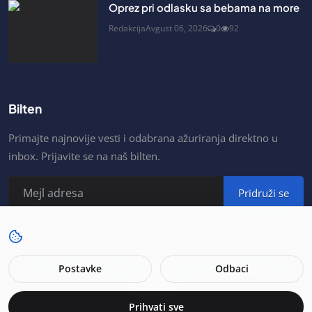
Oprez pri odlasku sa bebama na more
Redakcija
Avgust 06, 2026
0
92
Bilten
Primajte najnovije vesti i odabrana ažuriranja direktno u
inbox. Prijavite se na naš bilten.
Pridruži se
© 2026. Portal As Šabac. All rights reserved. Developer by
Postavke
Odbaci
MojSajt.net.
Prihvati sve
Uslovi za korisnike
Politika privatnosti
Impressum