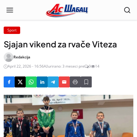
Sport
Sjajan vikend za rvače Viteza
Redakcija
April 22, 2026 - 16:56
Ažurirano: 3 meseci pre
0
14