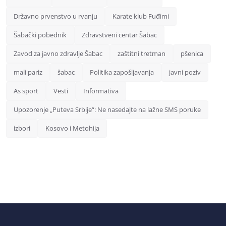
Državno prvenstvo u rvanju
Karate klub Fuđimi
Šabački pobednik
Zdravstveni centar Šabac
Zavod za javno zdravlje Šabac
zaštitni tretman
pšenica
mali pariz
šabac
Politika zapošljavanja
javni poziv
As sport
Vesti
Informativa
Upozorenje „Puteva Srbije“: Ne nasedajte na lažne SMS poruke
izbori
Kosovo i Metohija