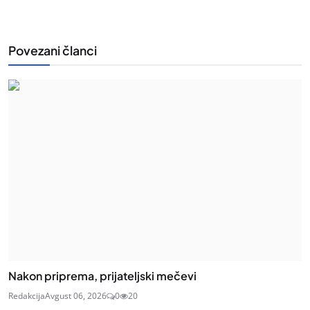
Povezani članci
Nakon priprema, prijateljski mečevi
Redakcija
Avgust 06, 2026
0
20