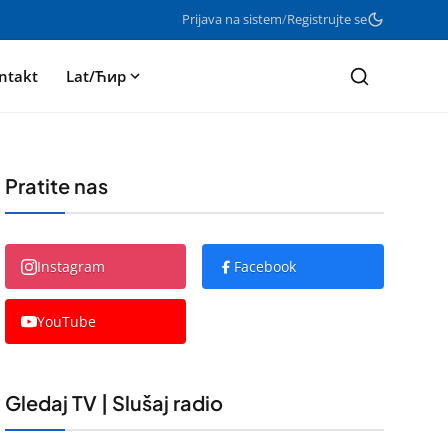
Prijava na sistem
/
Registrujte se
ntakt
Lat/Ћир
Pratite nas
Instagram
Facebook
YouTube
Gledaj TV | Slušaj radio