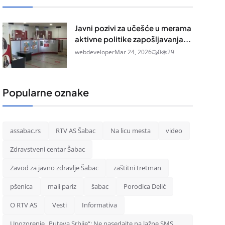
Javni pozivi za učešće u merama
aktivne politike zapošljavanja...
webdeveloper
Mar 24, 2026
0
29
Popularne oznake
assabac.rs
RTV AS Šabac
Na licu mesta
video
Zdravstveni centar Šabac
Zavod za javno zdravlje Šabac
zaštitni tretman
pšenica
mali pariz
šabac
Porodica Delić
O RTV AS
Vesti
Informativa
Upozorenje „Puteva Srbije“: Ne nasedajte na lažne SMS