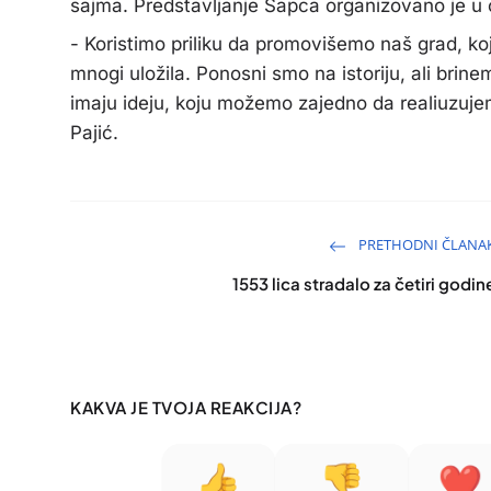
sajma. Predstavljanje Šapca organizovano je u
- Koristimo priliku da promovišemo naš grad, koj
mnogi uložila. Ponosni smo na istoriju, ali brin
imaju ideju, koju možemo zajedno da realiuzuje
Pajić.
PRETHODNI ČLANA
1553 lica stradalo za četiri godin
KAKVA JE TVOJA REAKCIJA?