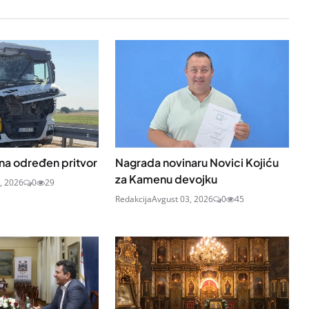
a određen pritvor
Nagrada novinaru Novici Kojiću
za Kamenu devojku
, 2026
0
29
Redakcija
Avgust 03, 2026
0
45