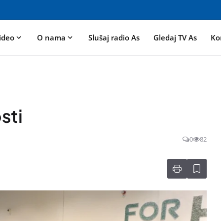
ideo
O nama
Slušaj radio As
Gledaj TV As
Ko
sti
0
82