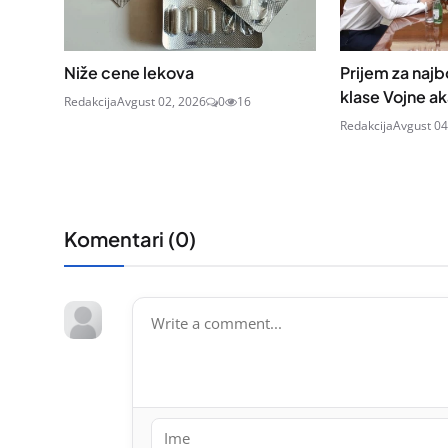
Niže cene lekova
Prijem za najb
klase Vojne a
Redakcija
Avgust 02, 2026
0
16
Redakcija
Avgust 04
Komentari (
0
)