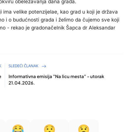
 okviru obeležavanja dana grada.
i ima velike potenzijelae, kao grad u koji je država
emo i o budućnosti grada i želimo da čujemo sve koji
mo - rekao je gradonačelnik Šapca dr Aleksandar
K
SLEDEĆI ČLANAK
e
Informativna emisija "Na licu mesta" - utorak
21.04.2026.