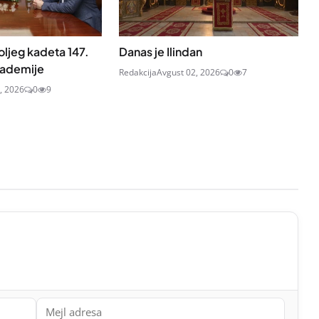
oljeg kadeta 147.
Danas je Ilindan
kademije
Redakcija
Avgust 02, 2026
0
7
, 2026
0
9