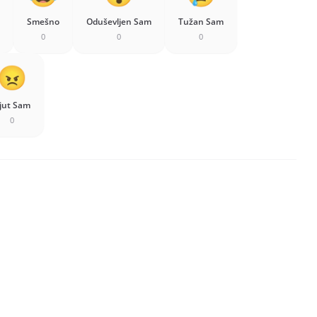
Smešno
Oduševljen Sam
Tužan Sam
0
0
0
jut Sam
0