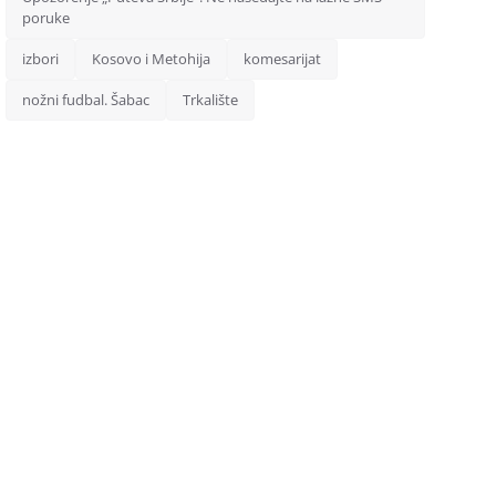
poruke
izbori
Kosovo i Metohija
komesarijat
nožni fudbal. Šabac
Trkalište