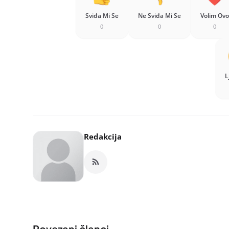
Sviđa Mi Se
Ne Sviđa Mi Se
Volim Ovo
0
0
0
L
Redakcija
Povezani članci