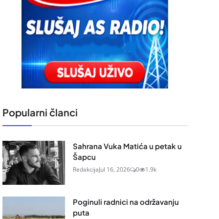
Popularni članci
Sahrana Vuka Matića u petak u
Šapcu
Redakcija
Jul 16, 2026
0
1.9k
Poginuli radnici na održavanju
puta