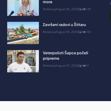
more
Redakcija
Avgust 06, 2026
0
126
Završeni radovi u Štitaru
Redakcija
Avgust 06, 2026
0
106
Vaterpolisti Šapca počeli
pripreme
Redakcija
Avgust 07, 2026
0
61