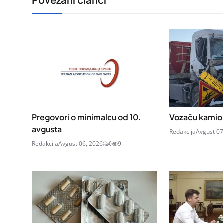
Pregovori o minimalcu od 10.
Vozaču kamion
avgusta
Redakcija
Avgust 07
Redakcija
Avgust 06, 2026
0
9