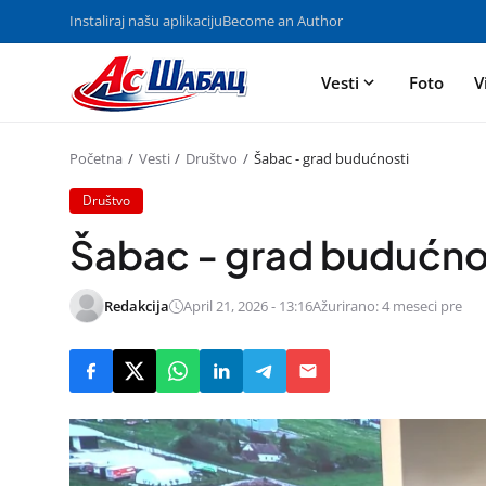
Instaliraj našu aplikaciju
Become an Author
Vesti
Foto
V
Početna
Vesti
Društvo
Šabac - grad budućnosti
Društvo
Šabac - grad budućno
Redakcija
April 21, 2026 - 13:16
Ažurirano: 4 meseci pre