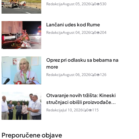
Redakcija
Avgust 05, 2026
0
530
Lančani udes kod Rume
Redakcija
Avgust 04, 2026
0
204
Oprez pri odlasku sa bebama na
more
Redakcija
Avgust 06, 2026
0
126
Otvaranje novih tržišta: Kineski
stručnjaci obišli proizvođače...
Redakcija
Jul 10, 2026
0
115
Preporučene objave