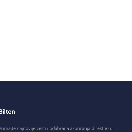
Bilten
Primajte najnovije vesti i odabrana ažuriranja direktno u