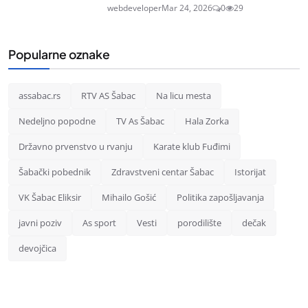
webdeveloper
Mar 24, 2026
0
29
Popularne oznake
assabac.rs
RTV AS Šabac
Na licu mesta
Nedeljno popodne
TV As Šabac
Hala Zorka
Državno prvenstvo u rvanju
Karate klub Fuđimi
Šabački pobednik
Zdravstveni centar Šabac
Istorijat
VK Šabac Eliksir
Mihailo Gošić
Politika zapošljavanja
javni poziv
As sport
Vesti
porodilište
dečak
devojčica