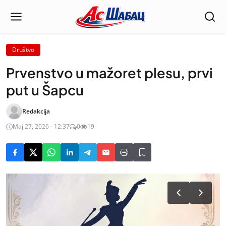
Društvo
Prvenstvo u mažoret plesu, prvi
put u Šapcu
Redakcija
Maj 27, 2026 - 12:37
0
19