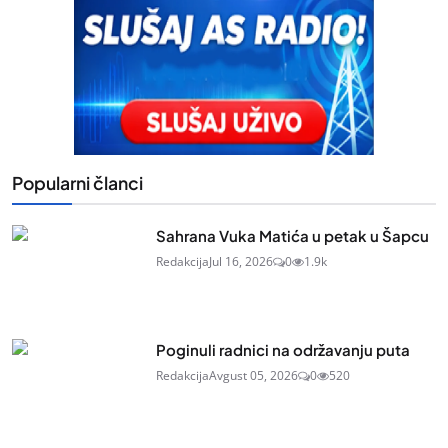
Popularni članci
Sahrana Vuka Matića u petak u Šapcu
Redakcija
Jul 16, 2026
0
1.9k
Poginuli radnici na održavanju puta
Redakcija
Avgust 05, 2026
0
520