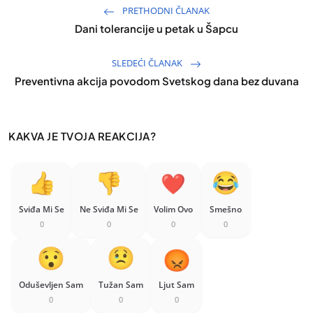
PRETHODNI ČLANAK
Dani tolerancije u petak u Šapcu
SLEDEĆI ČLANAK
Preventivna akcija povodom Svetskog dana bez duvana
KAKVA JE TVOJA REAKCIJA?
Sviđa Mi Se
Ne Sviđa Mi Se
Volim Ovo
Smešno
0
0
0
0
Oduševljen Sam
Tužan Sam
Ljut Sam
0
0
0