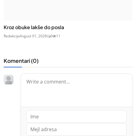
Kroz obuke lakše do posla
Redakcija
Avgust 01, 2026
0
11
Komentari (
0
)