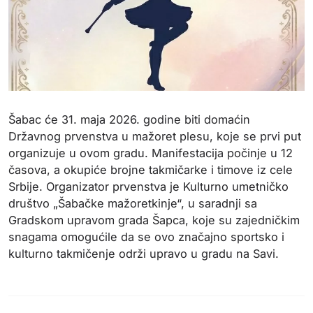
Šabac će 31. maja 2026. godine biti domaćin
Državnog prvenstva u mažoret plesu, koje se prvi put
organizuje u ovom gradu. Manifestacija počinje u 12
časova, a okupiće brojne takmičarke i timove iz cele
Srbije. Organizator prvenstva je Kulturno umetničko
društvo „Šabačke mažoretkinje“, u saradnji sa
Gradskom upravom grada Šapca, koje su zajedničkim
snagama omogućile da se ovo značajno sportsko i
kulturno takmičenje održi upravo u gradu na Savi.