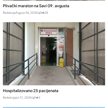
Plivački maraton na Savi 09. avgusta
Redakcija
Avgust 04, 2026
0
28
Hospitalizovano 25 pacijenata
Redakcija
Jul 31, 2026
0
3