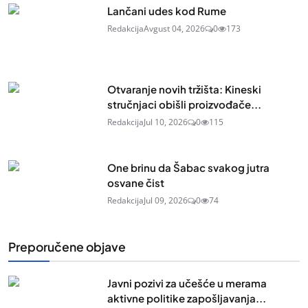
Lančani udes kod Rume
Redakcija
Avgust 04, 2026
0
173
Otvaranje novih tržišta: Kineski
stručnjaci obišli proizvođače...
Redakcija
Jul 10, 2026
0
115
One brinu da Šabac svakog jutra
osvane čist
Redakcija
Jul 09, 2026
0
74
Preporučene objave
Javni pozivi za učešće u merama
aktivne politike zapošljavanja...