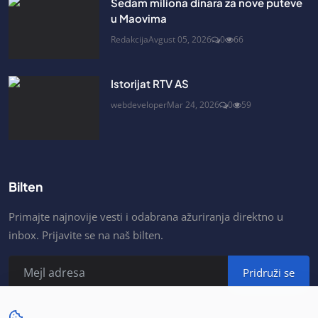
Sedam miliona dinara za nove puteve
u Maovima
Redakcija
Avgust 05, 2026
0
66
Istorijat RTV AS
webdeveloper
Mar 24, 2026
0
59
Bilten
Primajte najnovije vesti i odabrana ažuriranja direktno u
inbox. Prijavite se na naš bilten.
Pridruži se