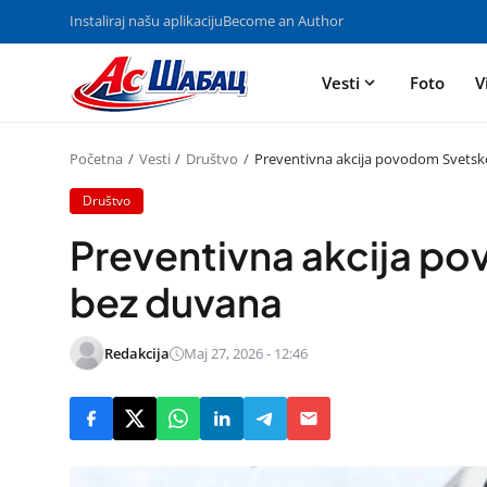
Instaliraj našu aplikaciju
Become an Author
Vesti
Foto
V
Početna
Vesti
Društvo
Preventivna akcija povodom Svets
Društvo
Preventivna akcija p
bez duvana
Redakcija
Maj 27, 2026 - 12:46