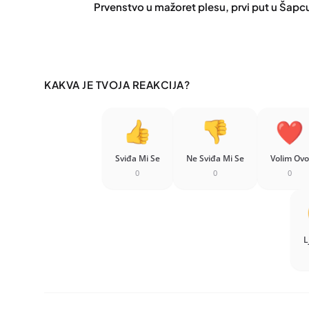
Prvenstvo u mažoret plesu, prvi put u Šapc
KAKVA JE TVOJA REAKCIJA?
Sviđa Mi Se
Ne Sviđa Mi Se
Volim Ovo
0
0
0
L