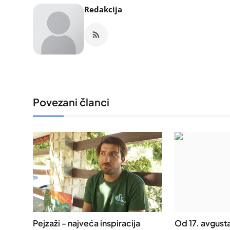
Redakcija
Povezani članci
Pejzaži - najveća inspiracija
Od 17. avgusta