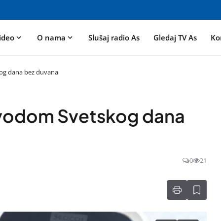
ideo
O nama
Slušaj radio As
Gledaj TV As
Ko
kog dana bez duvana
ovodom Svetskog dana
0
21