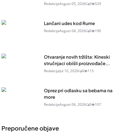
Redakcija
Avgust 05, 2026
0
529
Lančani udes kod Rume
Redakcija
Avgust 04, 2026
0
190
Otvaranje novih tržišta: Kineski
stručnjaci obišli proizvođače...
Redakcija
Jul 10, 2026
0
115
Oprez pri odlasku sa bebama na
more
Redakcija
Avgust 06, 2026
0
107
Preporučene objave