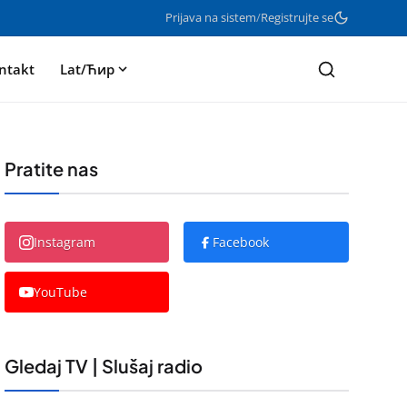
Prijava na sistem
/
Registrujte se
ntakt
Lat/Ћир
Pratite nas
Instagram
Facebook
YouTube
Gledaj TV | Slušaj radio