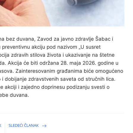
a bez duvana, Zavod za javno zdravlje Šabac i
 preventivnu akciju pod nazivom „U susret
ija zdravih stilova života i ukazivanje na štetne
a. Akcija će biti održana 28. maja 2026. godine u
časova. Zainteresovanim građanima biće omogućeno
 i dobijanje zdravstvenih saveta od stručnih lica.
e akciji i zajedno doprinesu podizanju svesti o
trebe duvana.
K
SLEDEĆI ČLANAK