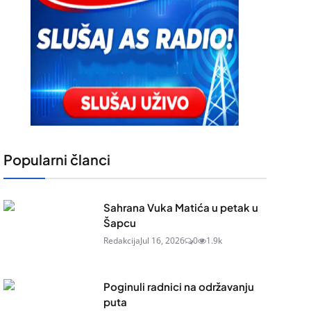
Popularni članci
Sahrana Vuka Matića u petak u
Šapcu
Redakcija
Jul 16, 2026
0
1.9k
Poginuli radnici na održavanju
puta