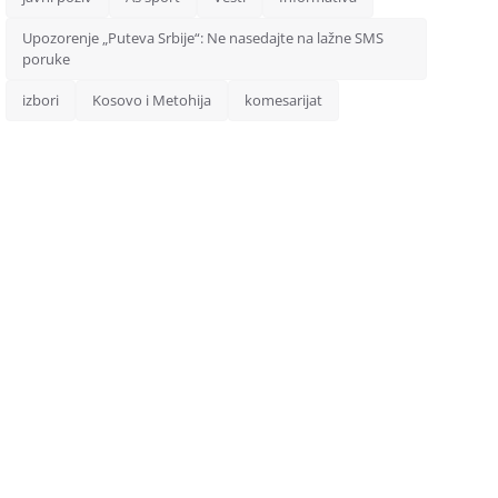
Upozorenje „Puteva Srbije“: Ne nasedajte na lažne SMS
poruke
izbori
Kosovo i Metohija
komesarijat