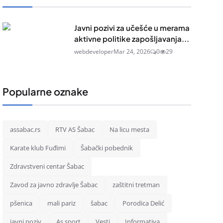
Javni pozivi za učešće u merama
aktivne politike zapošljavanja...
webdeveloper
Mar 24, 2026
0
29
Popularne oznake
assabac.rs
RTV AS Šabac
Na licu mesta
Karate klub Fuđimi
Šabački pobednik
Zdravstveni centar Šabac
Zavod za javno zdravlje Šabac
zaštitni tretman
pšenica
mali pariz
šabac
Porodica Delić
javni poziv
As sport
Vesti
Informativa