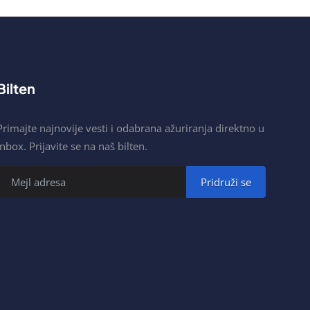
Bilten
Primajte najnovije vesti i odabrana ažuriranja direktno u
inbox. Prijavite se na naš bilten.
Pridruži se