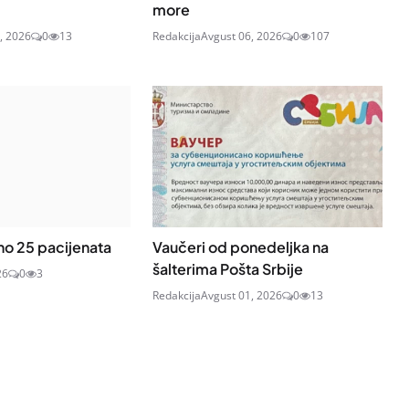
more
, 2026
0
13
Redakcija
Avgust 06, 2026
0
107
no 25 pacijenata
Vaučeri od ponedeljka na
šalterima Pošta Srbije
26
0
3
Redakcija
Avgust 01, 2026
0
13