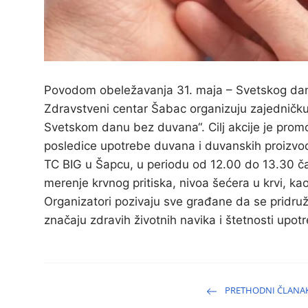
Povodom obeležavanja 31. maja – Svetskog dan
Zdravstveni centar Šabac organizuju zajedničku
Svetskom danu bez duvana“. Cilj akcije je promoc
posledice upotrebe duvana i duvanskih proizvod
TC BIG u Šapcu, u periodu od 12.00 do 13.30 
merenje krvnog pritiska, nivoa šećera u krvi, kao
Organizatori pozivaju sve građane da se pridruž
značaju zdravih životnih navika i štetnosti upo
PRETHODNI ČLANA