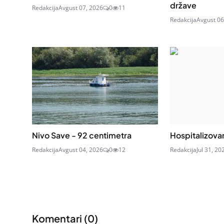
države
Redakcija
Avgust 07, 2026
0
11
Redakcija
Avgust 06
Nivo Save - 92 centimetra
Hospitalizova
Redakcija
Avgust 04, 2026
0
12
Redakcija
Jul 31, 20
Komentari (
0
)