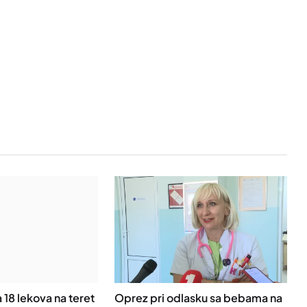
 18 lekova na teret
Oprez pri odlasku sa bebama na