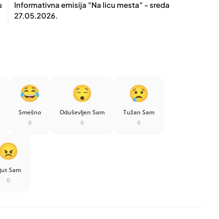
u
Informativna emisija "Na licu mesta" - sreda
27.05.2026.
Smešno
Oduševljen Sam
Tužan Sam
0
0
0
jut Sam
0