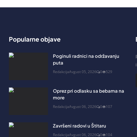
Popularne objave
Poginuli radnici na održavanju
puta
Redakcija
Avgust 05, 2026
0
529
Oprez pri odlasku sa bebama na
more
Redakcija
Avgust 06, 2026
0
107
Završeni radovi u Štitaru
Redakcija
Avgust 06, 2026
0
104