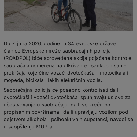
Do 7. juna 2026. godine, u 34 evropske države
članice Evropske mreže saobraćajnih policija
(ROADPOL) biće sprovedena akcija pojačane kontrole
saobraćaja usmerena na otkrivanje i sankcionisanje
prekršaja koje čine vozači dvotočkaša - motocikala i
mopeda, bicikala i lakih električnih vozila.
Saobraćajna policija će posebno kontrolisati da li
dvotočkaši i vozači dvotočkaša ispunjavaju uslove za
učestvovanje u saobraćaju, da li se kreću po
propisanim površinama i da li upravljaju vozilom pod
dejstvom alkohola i psihoaktivnih supstanci, navodi se
u saopštenju MUP-a.