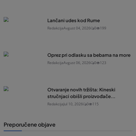
Lančani udes kod Rume
Redakcija
Avgust 04, 2026
0
199
Oprez pri odlasku sa bebama na more
Redakcija
Avgust 06, 2026
0
123
Otvaranje novih tržišta: Kineski
stručnjaci obišli proizvođače...
Redakcija
Jul 10, 2026
0
115
Preporučene objave