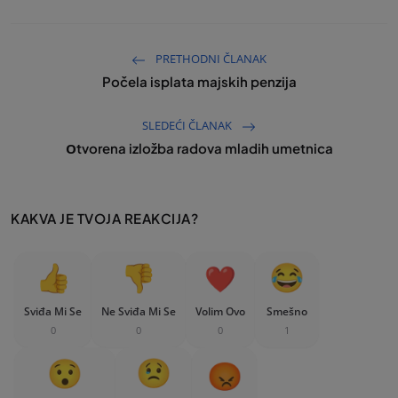
PRETHODNI ČLANAK
Počela isplata majskih penzija
SLEDEĆI ČLANAK
Оtvorena izložba radova mladih umetnica
KAKVA JE TVOJA REAKCIJA?
Sviđa Mi Se
Ne Sviđa Mi Se
Volim Ovo
Smešno
0
0
0
1