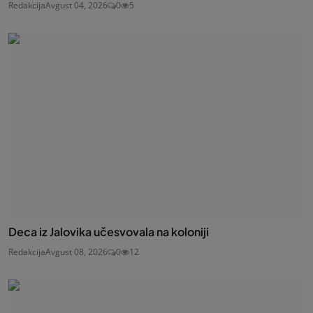
Redakcija
Avgust 04, 2026
0
5
Deca iz Jalovika učesvovala na koloniji
Redakcija
Avgust 08, 2026
0
12