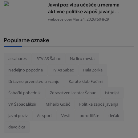
Javni pozivi za učešće u merama
aktivne politike zapošljavanja...
webdeveloper
Mar 24, 2026
0
29
Popularne oznake
assabac.rs
RTV AS Šabac
Na licu mesta
Nedeljno popodne
TV As Šabac
Hala Zorka
Državno prvenstvo u rvanju
Karate klub Fuđimi
Šabački pobednik
Zdravstveni centar Šabac
Istorijat
VK Šabac Eliksir
Mihailo Gošić
Politika zapošljavanja
javni poziv
As sport
Vesti
porodilište
dečak
devojčica