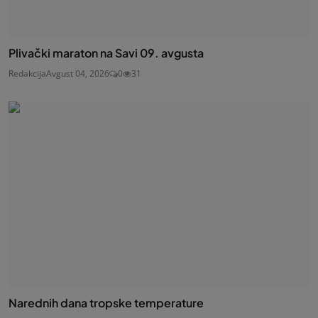
Plivački maraton na Savi 09. avgusta
Redakcija
Avgust 04, 2026
0
31
Narednih dana tropske temperature