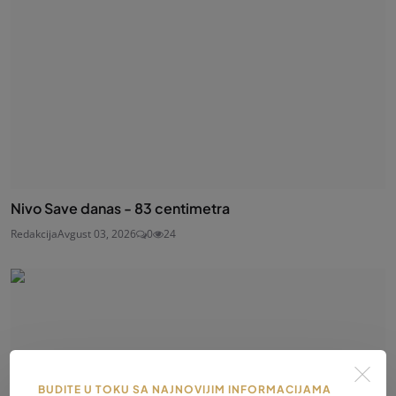
Nivo Save danas - 83 centimetra
Redakcija
Avgust 03, 2026
0
24
BUDITE U TOKU SA NAJNOVIJIM INFORMACIJAMA