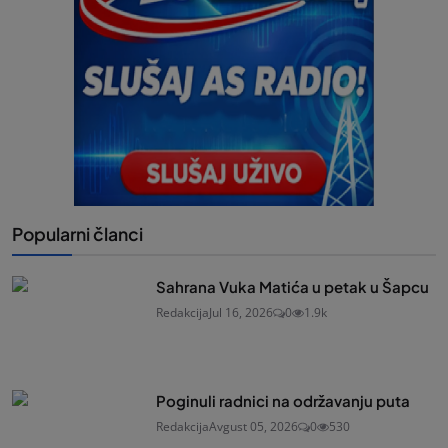
Popularni članci
Sahrana Vuka Matića u petak u Šapcu
Redakcija
Jul 16, 2026
0
1.9k
Poginuli radnici na održavanju puta
Redakcija
Avgust 05, 2026
0
530