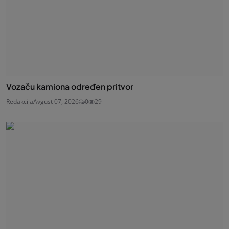
Vozaču kamiona određen pritvor
Redakcija
Avgust 07, 2026
0
29