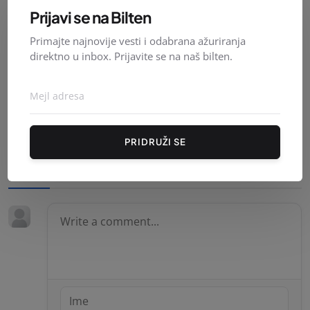
Prijavi se na Bilten
Primajte najnovije vesti i odabrana ažuriranja
direktno u inbox. Prijavite se na naš bilten.
Od 17. avgusta 18 lekova na teret države
Redakcija
Avgust 06, 2026
0
13
PRIDRUŽI SE
Komentari (
0
)