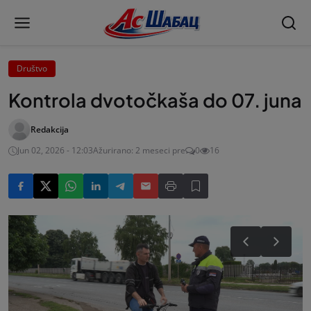
Društvo
Kontrola dvotočkaša do 07. juna
Redakcija
Jun 02, 2026 - 12:03
Ažurirano: 2 meseci pre
0
16