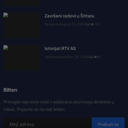
Završeni radovi u Štitaru
Redakcija
Avgust 06, 2026
0
106
Istorijat RTV AS
webdeveloper
Mar 24, 2026
0
60
Bilten
Primajte najnovije vesti i odabrana ažuriranja direktno u
inbox. Prijavite se na naš bilten.
Pridruži se