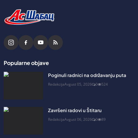
Popularne objave
Poginuli radnici na održavanju puta
Redakcija
Avgust 05, 2026
0
524
Završeni radovi u Štitaru
Redakcija
Avgust 06, 2026
0
89