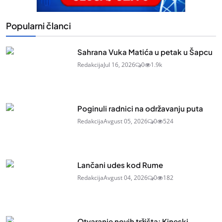
Popularni članci
Sahrana Vuka Matića u petak u Šapcu
Redakcija
Jul 16, 2026
0
1.9k
Poginuli radnici na održavanju puta
Redakcija
Avgust 05, 2026
0
524
Lančani udes kod Rume
Redakcija
Avgust 04, 2026
0
182
Otvaranje novih tržišta: Kineski