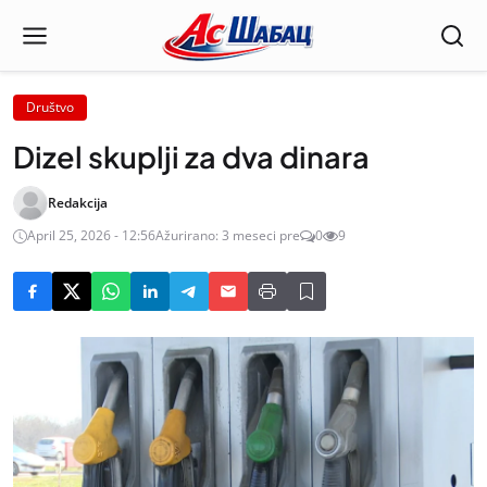
Društvo
Dizel skuplji za dva dinara
Redakcija
April 25, 2026 - 12:56
Ažurirano: 3 meseci pre
0
9