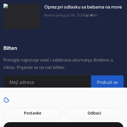
Oprez pri odlasku sa bebama na more
Redakcija
Avgust 06, 2026
0
86
Bilten
Primajte najnovije vesti i odabrana ažuriranja direktno u
inbox. Prijavite se na naš bilten.
Pridruži se
© 2026. Portal As Šabac. All rights reserved. Developer by
Postavke
Odbaci
MojSajt.net.