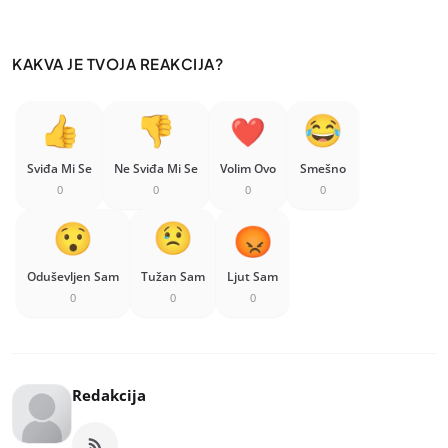
KAKVA JE TVOJA REAKCIJA?
Sviđa Mi Se
Ne Sviđa Mi Se
Volim Ovo
Smešno
0
0
0
0
Oduševljen Sam
Tužan Sam
Ljut Sam
0
0
0
Redakcija