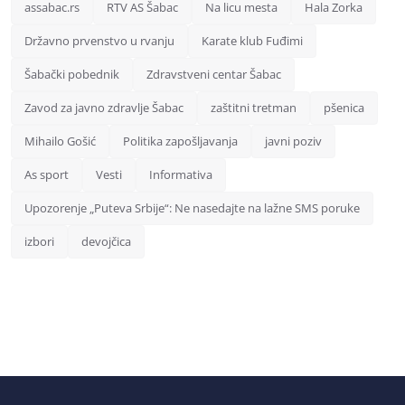
assabac.rs
RTV AS Šabac
Na licu mesta
Hala Zorka
Državno prvenstvo u rvanju
Karate klub Fuđimi
Šabački pobednik
Zdravstveni centar Šabac
Zavod za javno zdravlje Šabac
zaštitni tretman
pšenica
Mihailo Gošić
Politika zapošljavanja
javni poziv
As sport
Vesti
Informativa
Upozorenje „Puteva Srbije“: Ne nasedajte na lažne SMS poruke
izbori
devojčica