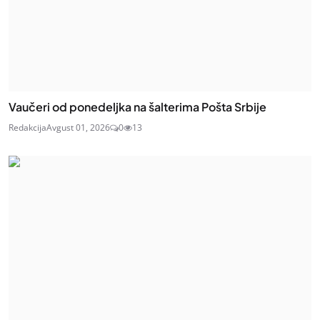
Vaučeri od ponedeljka na šalterima Pošta Srbije
Redakcija
Avgust 01, 2026
0
13