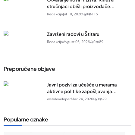
stručnjaci obišli proizvođače...
Redakcija
Jul 10, 2026
0
115
Završeni radovi u Štitaru
Redakcija
Avgust 06, 2026
0
89
Preporučene objave
Javni pozivi za učešće u merama
aktivne politike zapošljavanja...
webdeveloper
Mar 24, 2026
0
29
Popularne oznake