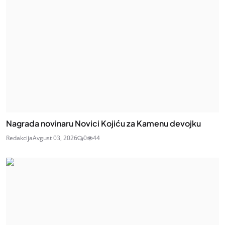
Nagrada novinaru Novici Kojiću za Kamenu devojku
Redakcija
Avgust 03, 2026
0
44