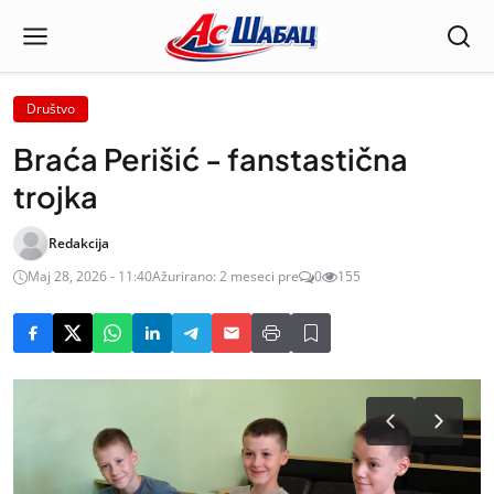
Društvo
Braća Perišić - fanstastična
trojka
Redakcija
Maj 28, 2026 - 11:40
Ažurirano: 2 meseci pre
0
155