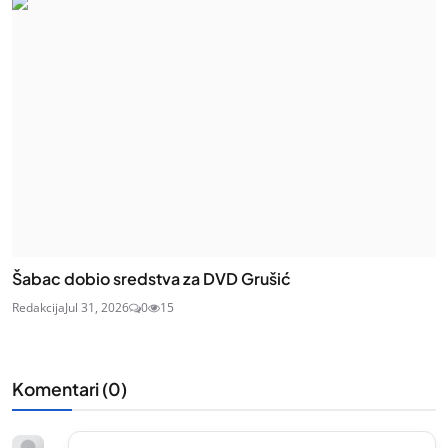
Šabac dobio sredstva za DVD Grušić
Redakcija
Jul 31, 2026
0
15
Komentari (
0
)