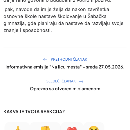
da je rano govoriti o budućem životnom pozivu.
Ipak, navode da im je želja da nakon završetka
osnovne škole nastave školovanje u Šabačka
gimnazija, gde planiraju da nastave da razvijaju svoje
znanje i sposobnosti.
PRETHODNI ČLANAK
Informativna emisija "Na licu mesta" - sreda 27.05.2026.
SLEDEĆI ČLANAK
Oprezno sa otvorenim plamenom
KAKVA JE TVOJA REAKCIJA?