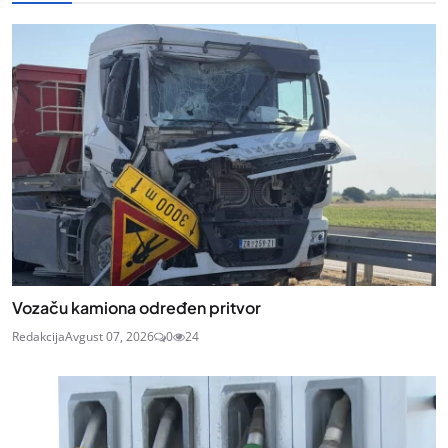
Vozaču kamiona određen pritvor
Redakcija
Avgust 07, 2026
0
24