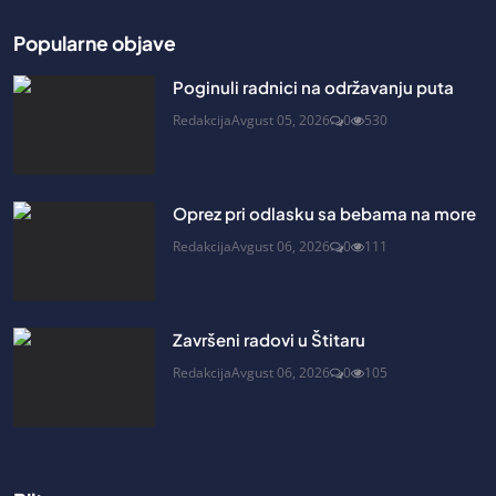
Popularne objave
Poginuli radnici na održavanju puta
Redakcija
Avgust 05, 2026
0
530
Oprez pri odlasku sa bebama na more
Redakcija
Avgust 06, 2026
0
111
Završeni radovi u Štitaru
Redakcija
Avgust 06, 2026
0
105