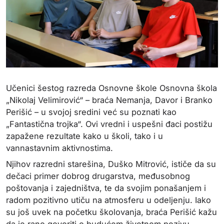
Učenici šestog razreda Osnovne škole Osnovna škola
„Nikolaj Velimirović“ – braća Nemanja, Davor i Branko
Perišić – u svojoj sredini već su poznati kao
„Fantastična trojka“. Ovi vredni i uspešni đaci postižu
zapažene rezultate kako u školi, tako i u
vannastavnim aktivnostima.
Njihov razredni starešina, Duško Mitrović, ističe da su
dečaci primer dobrog drugarstva, međusobnog
poštovanja i zajedništva, te da svojim ponašanjem i
radom pozitivno utiču na atmosferu u odeljenju. Iako
su još uvek na početku školovanja, braća Perišić kažu