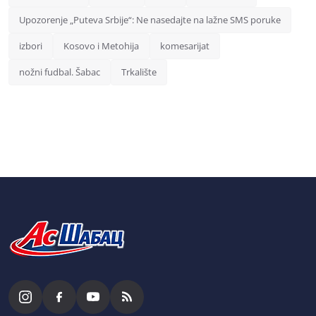
Upozorenje „Puteva Srbije“: Ne nasedajte na lažne SMS poruke
izbori
Kosovo i Metohija
komesarijat
nožni fudbal. Šabac
Trkalište