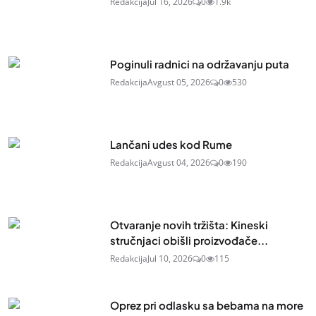
Redakcija
Jul 16, 2026
0
1.9k
Poginuli radnici na održavanju puta
Redakcija
Avgust 05, 2026
0
530
Lančani udes kod Rume
Redakcija
Avgust 04, 2026
0
190
Otvaranje novih tržišta: Kineski
stručnjaci obišli proizvođače...
Redakcija
Jul 10, 2026
0
115
Oprez pri odlasku sa bebama na more