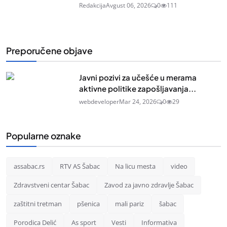
Redakcija
Avgust 06, 2026
0
111
Preporučene objave
Javni pozivi za učešće u merama
aktivne politike zapošljavanja...
webdeveloper
Mar 24, 2026
0
29
Popularne oznake
assabac.rs
RTV AS Šabac
Na licu mesta
video
Zdravstveni centar Šabac
Zavod za javno zdravlje Šabac
zaštitni tretman
pšenica
mali pariz
šabac
Porodica Delić
As sport
Vesti
Informativa