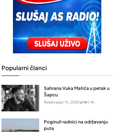
Popularni članci
Sahrana Vuka Matića u petak u
Šapcu
Redakcija
Jul 16, 2026
0
1.9k
Poginuli radnici na održavanju
puta