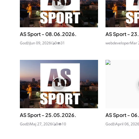
AS Sport - 08.06.2026.
AS Sport - 23
Godži
Jun 09, 2026
0
31
webdeveloper
Mar 
AS Sport - 25.05.2026.
AS Sport - 06
Godži
Maj 27, 2026
0
10
Godži
April 06, 202