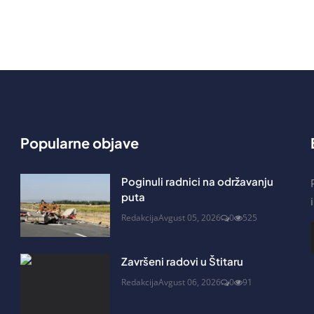
Popularne objave
Poginuli radnici na održavanju
puta
Redakcija
Avgust 05, 2026
0
525
Završeni radovi u Štitaru
Redakcija
Avgust 06, 2026
0
91