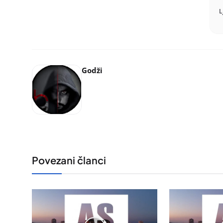
L
Godži
Povezani članci