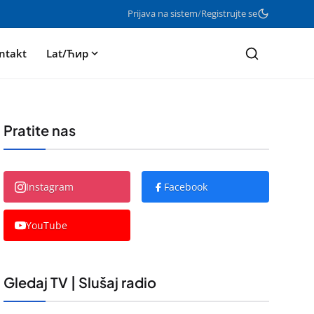
Prijava na sistem
/
Registrujte se
ntakt
Lat/Ћир
Pratite nas
Instagram
Facebook
YouTube
Gledaj TV | Slušaj radio