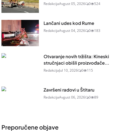
Redakcija
Avgust 05, 2026
0
524
Lančani udes kod Rume
Redakcija
Avgust 04, 2026
0
183
Otvaranje novih tržišta: Kineski
stručnjaci obišli proizvođače...
Redakcija
Jul 10, 2026
0
115
Završeni radovi u Štitaru
Redakcija
Avgust 06, 2026
0
89
Preporučene objave