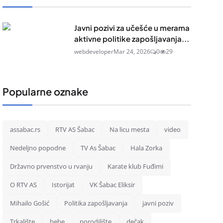
Javni pozivi za učešće u merama
aktivne politike zapošljavanja...
webdeveloper
Mar 24, 2026
0
29
Popularne oznake
assabac.rs
RTV AS Šabac
Na licu mesta
video
Nedeljno popodne
TV As Šabac
Hala Zorka
Državno prvenstvo u rvanju
Karate klub Fuđimi
O RTV AS
Istorijat
VK Šabac Eliksir
Mihailo Gošić
Politika zapošljavanja
javni poziv
Trkalište
bebe
porodilište
dečak