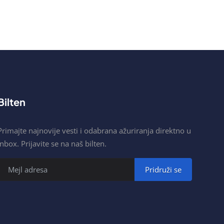
Bilten
Primajte najnovije vesti i odabrana ažuriranja direktno u
inbox. Prijavite se na naš bilten.
Pridruži se