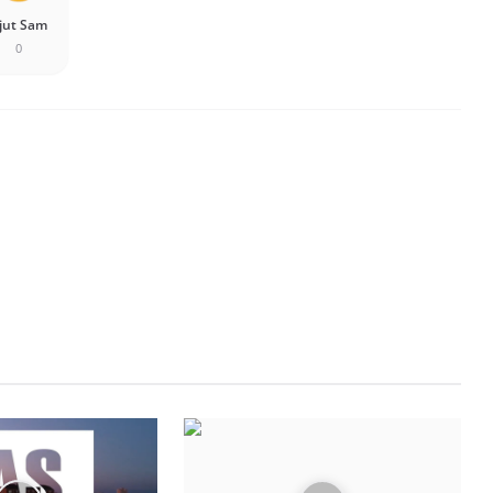
jut Sam
0