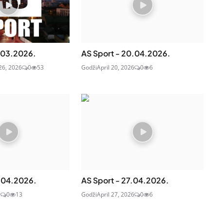
.03.2026.
AS Sport - 20.04.2026.
26, 2026
0
53
Godži
April 20, 2026
0
6
.04.2026.
AS Sport - 27.04.2026.
6
0
13
Godži
April 27, 2026
0
6