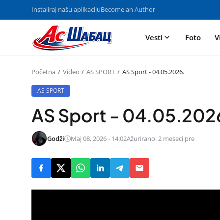
Instaliraj našu aplikaciju
Become an Author
Vesti
Foto
V
Početna
Video
AS SPORT
AS Sport - 04.05.2026.
AS SPORT
AS Sport - 04.05.202
Godži
Maj 08, 2026 - 14:02
Ažurirano: 2 meseci pre