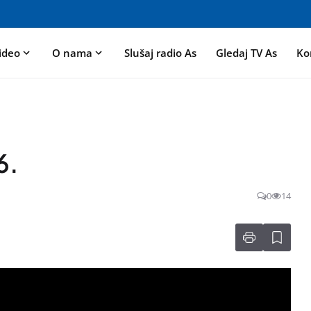
ideo
O nama
Slušaj radio As
Gledaj TV As
Ko
6.
0
14