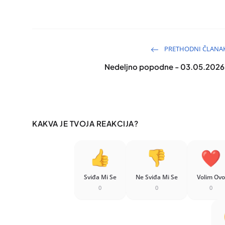
PRETHODNI ČLANA
Nedeljno popodne - 03.05.2026
KAKVA JE TVOJA REAKCIJA?
Sviđa Mi Se
Ne Sviđa Mi Se
Volim Ovo
0
0
0