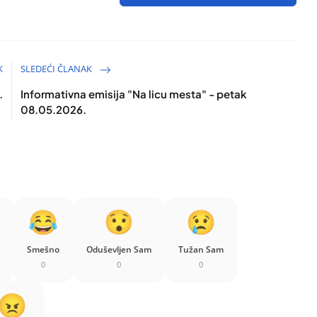
K
SLEDEĆI ČLANAK
.
Informativna emisija "Na licu mesta" - petak
08.05.2026.
Smešno
Oduševljen Sam
Tužan Sam
0
0
0