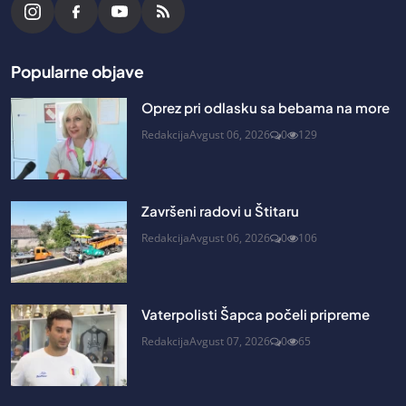
Popularne objave
Oprez pri odlasku sa bebama na more
Redakcija
Avgust 06, 2026
0
129
Završeni radovi u Štitaru
Redakcija
Avgust 06, 2026
0
106
Vaterpolisti Šapca počeli pripreme
Redakcija
Avgust 07, 2026
0
65