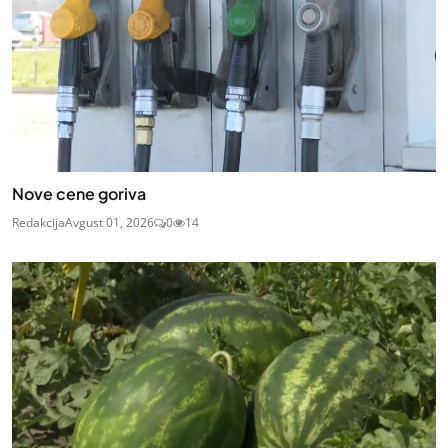
Nove cene goriva
Redakcija
Avgust 01, 2026
0
14