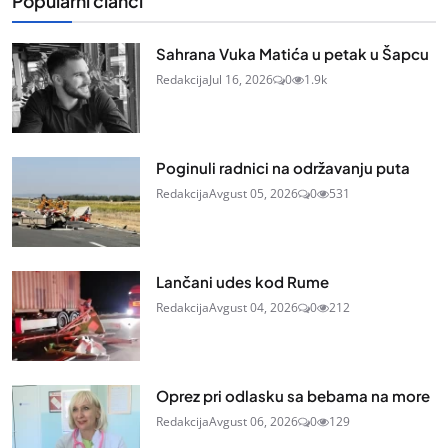
Popularni članci
Sahrana Vuka Matića u petak u Šapcu
Redakcija
Jul 16, 2026
0
1.9k
Poginuli radnici na održavanju puta
Redakcija
Avgust 05, 2026
0
531
Lančani udes kod Rume
Redakcija
Avgust 04, 2026
0
212
Oprez pri odlasku sa bebama na more
Redakcija
Avgust 06, 2026
0
129