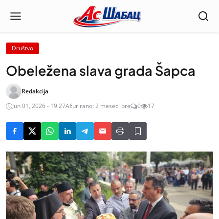
Društvo
Obeležena slava grada Šapca
Redakcija
Jun 01, 2026 - 19:27
Ažurirano: 2 meseci pre
0
17