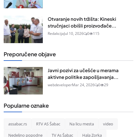
Otvaranje novih tržišta: Kineski
stručnjaci obišli proizvođače...
Redakcija
Jul 10, 2026
0
115
Preporučene objave
Javni pozivi za učešće u merama
aktivne politike zapošljavanja...
webdeveloper
Mar 24, 2026
0
29
Popularne oznake
assabac.rs
RTV AS Šabac
Na licu mesta
video
Nedeljno popodne
TV As Šabac
Hala Zorka