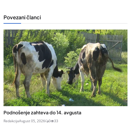
Povezani članci
Podnošenje zahteva do 14. avgusta
Redakcija
Avgust 05, 2026
0
33