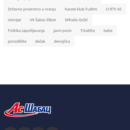
Državno prvenstvo u rvanju
Karate klub Fuđimi
O RTV AS
Istorijat
VK Šabac Eliksir
Mihailo Gošić
Politika zapošljavanja
javni poziv
Trkalište
bebe
porodilište
dečak
devojčica