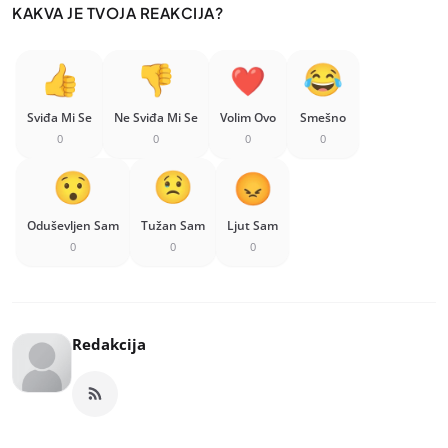
KAKVA JE TVOJA REAKCIJA?
Sviđa Mi Se
Ne Sviđa Mi Se
Volim Ovo
Smešno
0
0
0
0
Oduševljen Sam
Tužan Sam
Ljut Sam
0
0
0
Redakcija