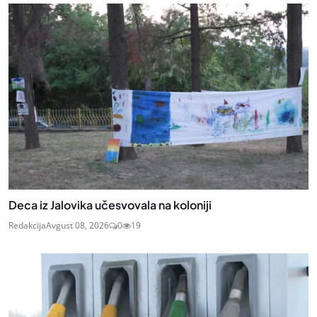
Deca iz Jalovika učesvovala na koloniji
Redakcija
Avgust 08, 2026
0
19