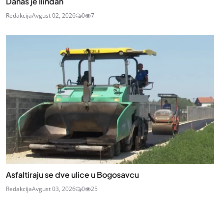
Danas je Ilindan
Redakcija
Avgust 02, 2026
0
7
Asfaltiraju se dve ulice u Bogosavcu
Redakcija
Avgust 03, 2026
0
25