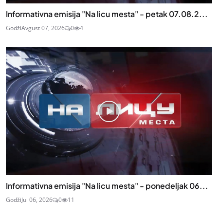
Informativna emisija "Na licu mesta" - petak 07.08.2...
Godži
Avgust 07, 2026
0
4
Informativna emisija "Na licu mesta" - ponedeljak 06...
Godži
Jul 06, 2026
0
11