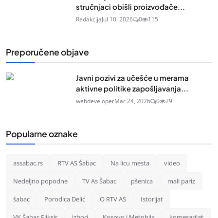
stručnjaci obišli proizvođače...
Redakcija
Jul 10, 2026
0
115
Preporučene objave
Javni pozivi za učešće u merama
aktivne politike zapošljavanja...
webdeveloper
Mar 24, 2026
0
29
Popularne oznake
assabac.rs
RTV AS Šabac
Na licu mesta
video
Nedeljno popodne
TV As Šabac
pšenica
mali pariz
šabac
Porodica Delić
O RTV AS
Istorijat
VK Šabac Eliksir
izbori
Kosovo i Metohija
komesarijat