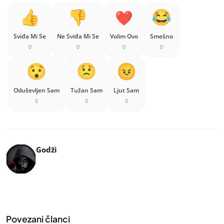
Sviđa Mi Se
Ne Sviđa Mi Se
Volim Ovo
Smešno
0
0
0
0
Oduševljen Sam
Tužan Sam
Ljut Sam
0
0
0
Godži
Povezani članci