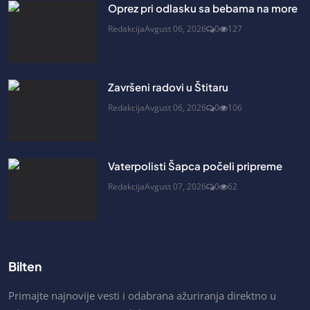
Oprez pri odlasku sa bebama na more
Redakcija
Avgust 06, 2026
0
127
Završeni radovi u Štitaru
Redakcija
Avgust 06, 2026
0
106
Vaterpolisti Šapca počeli pripreme
Redakcija
Avgust 07, 2026
0
62
Bilten
Primajte najnovije vesti i odabrana ažuriranja direktno u