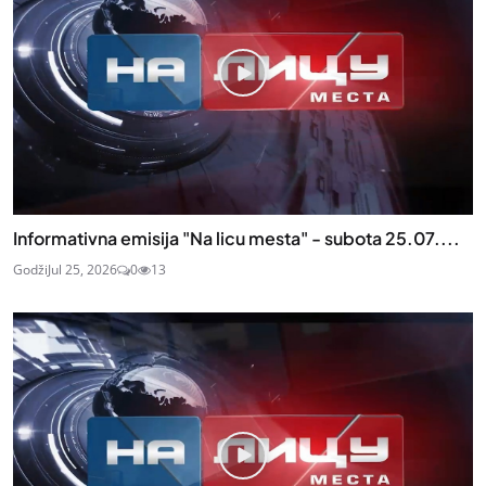
Informativna emisija "Na licu mesta" - subota 25.07....
Godži
Jul 25, 2026
0
13