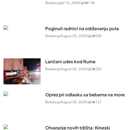
Redakcija
Jul 16, 2026
0
1.9k
Poginuli radnici na održavanju puta
Redakcija
Avgust 05, 2026
0
530
Lančani udes kod Rume
Redakcija
Avgust 04, 2026
0
205
Oprez pri odlasku sa bebama na more
Redakcija
Avgust 06, 2026
0
127
Otvaranje novih tržišta: Kineski