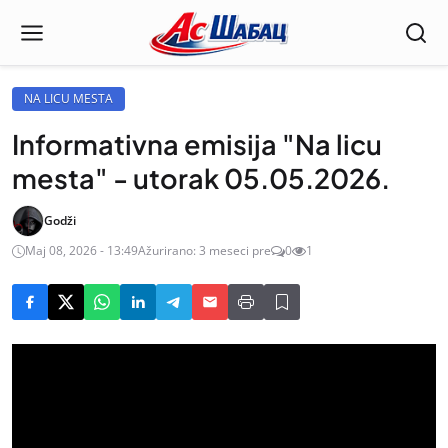
NA LICU MESTA
Informativna emisija "Na licu
mesta" - utorak 05.05.2026.
Godži
Maj 08, 2026 - 13:49
Ažurirano: 3 meseci pre
0
1