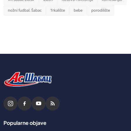
nožni fudbal. Šabac
Trkalište
bebe
porodilište
Popularne objave