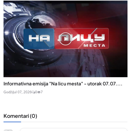
Informativna emisija "Na licu mesta" - utorak 07.07....
Godži
Jul 07, 2026
0
7
Komentari (
0
)