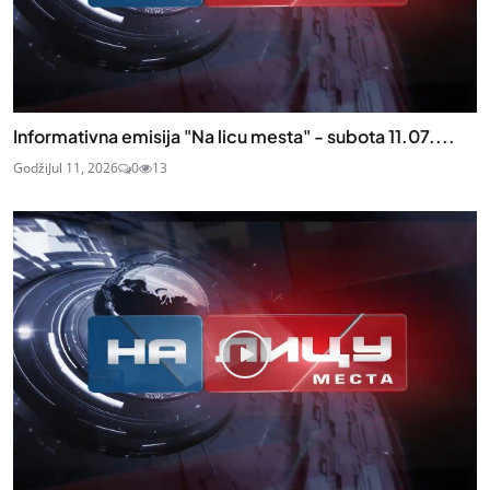
Informativna emisija "Na licu mesta" - subota 11.07....
Godži
Jul 11, 2026
0
13