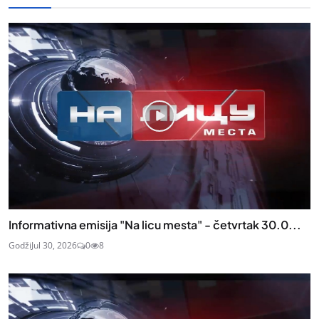
Informativna emisija "Na licu mesta" - četvrtak 30.0...
Godži
Jul 30, 2026
0
8