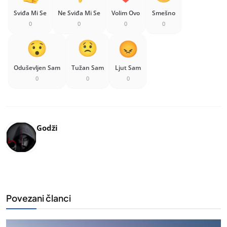
Sviđa Mi Se
Ne Sviđa Mi Se
Volim Ovo
Smešno
0
0
0
0
Oduševljen Sam
Tužan Sam
Ljut Sam
0
0
0
Godži
Povezani članci