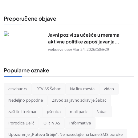
Preporučene objave
Javni pozivi za učešće u merama
aktivne politike zapošljavanja...
webdeveloper
Mar 24, 2026
0
29
Popularne oznake
assabac.rs
RTV AS Šabac
Na licu mesta
video
Nedeljno popodne
Zavod za javno zdravlje Šabac
zaštitni tretman
pšenica
mali pariz
šabac
Porodica Delić
O RTV AS
Informativa
Upozorenje „Puteva Srbije“: Ne nasedajte na lažne SMS poruke