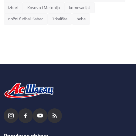
izbori
Kosovo i Metohija
komesarijat
nožni fudbal. Šabac
Trkalište
bebe
Popularne objave