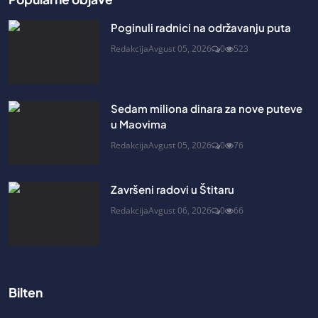
Poginuli radnici na održavanju puta
Redakcija
Avgust 05, 2026
0
523
Sedam miliona dinara za nove puteve
u Maovima
Redakcija
Avgust 05, 2026
0
76
Završeni radovi u Štitaru
Redakcija
Avgust 06, 2026
0
66
Bilten