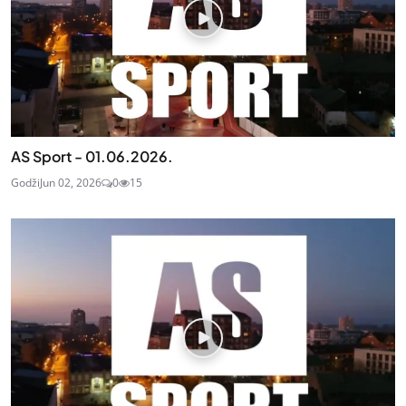
AS Sport - 01.06.2026.
Godži
Jun 02, 2026
0
15