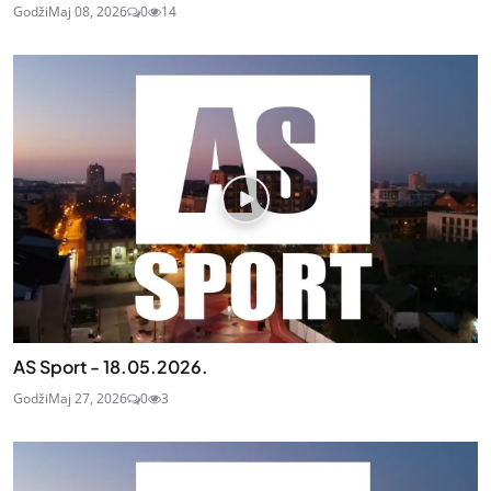
Godži
Maj 08, 2026
0
14
AS Sport - 18.05.2026.
Godži
Maj 27, 2026
0
3