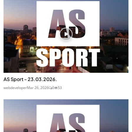
AS Sport - 23.03.2026.
webdeveloper
Mar 26, 2026
0
53