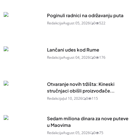
Poginuli radnici na održavanju puta
Redakcija
Avgust 05, 2026
0
522
Lančani udes kod Rume
Redakcija
Avgust 04, 2026
0
176
Otvaranje novih tržišta: Kineski
stručnjaci obišli proizvođače...
Redakcija
Jul 10, 2026
0
115
Sedam miliona dinara za nove puteve
u Maovima
Redakcija
Avgust 05, 2026
0
75